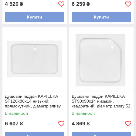
4 520
6 259
₴
₴
Купити
Купити
Душовий піддон KAPIELKA
Душовий піддон KAPIELKA
ST120x80х14 низький,
ST90x90х14 низький,
прямокутний, діаметр зливу
квадратний, діаметр зливу 52
52 мм Lidz
мм Lidz
В наявності
В наявності
6 607
4 869
₴
₴