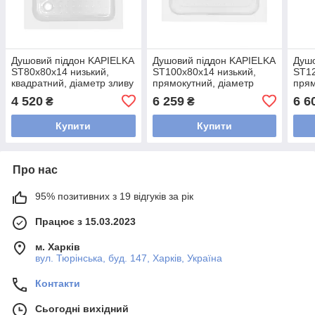
Душовий піддон KAPIELKA
Душовий піддон KAPIELKA
Душо
ST80x80х14 низький,
ST100x80х14 низький,
ST12
квадратний, діаметр зливу
прямокутний, діаметр
прям
52 мм Lidz
зливу 52 мм Lidz
злив
4 520
6 259
6 6
₴
₴
Купити
Купити
Про нас
95% позитивних з 19 відгуків за рік
Працює з 15.03.2023
м. Харків
вул. Тюрінська, буд. 147, Харків, Україна
Контакти
Сьогодні вихідний