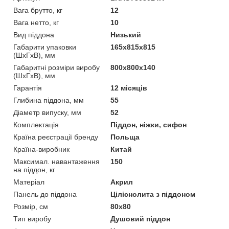
Вага брутто, кг
12
Вага нетто, кг
10
Вид піддона
Низький
Габарити упаковки
165х815х815
(ШхГхВ), мм
Габаритні розміри виробу
800х800х140
(ШхГхВ), мм
Гарантія
12 місяців
Глибина піддона, мм
55
Діаметр випуску, мм
52
Комплектація
Піддон, ніжки, сифон
Країна реєстрації бренду
Польща
Країна-виробник
Китай
Максимал. навантаження
150
на піддон, кг
Матеріал
Акрил
Панель до піддона
Ціліснолита з піддоном
Розмір, см
80x80
Тип виробу
Душовий піддон