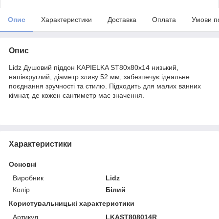
Опис
Характеристики
Доставка
Оплата
Умови п
Опис
Lidz Душовий піддон KAPIELKA ST80x80x14 низький,
напівкруглий, діаметр зливу 52 мм, забезпечує ідеальне
поєднання зручності та стилю. Підходить для малих ванних
кімнат, де кожен сантиметр має значення.
Характеристики
Основні
Виробник
Lidz
Колір
Білий
Користувальницькі характеристики
Артикул
LKAST808014R