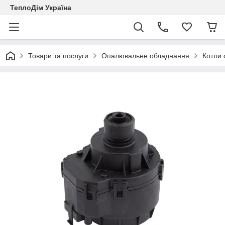
ТеплоДім Україна
Товари та послуги
Опалювальне обладнання
Котли 