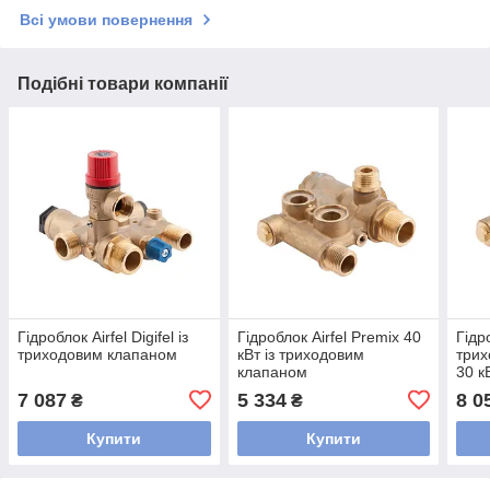
Всі умови повернення
Подібні товари компанії
Гідроблок Airfel Digifel із
Гідроблок Airfel Premix 40
Гідр
триходовим клапаном
кВт із триходовим
трих
клапаном
30 к
7 087
5 334
8 0
₴
₴
Купити
Купити