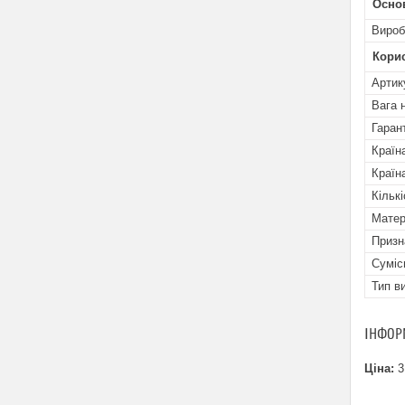
Осно
Вироб
Кори
Артик
Вага н
Гаран
Країн
Країн
Кільк
Матер
Призн
Суміс
Тип в
ІНФОР
Ціна:
3