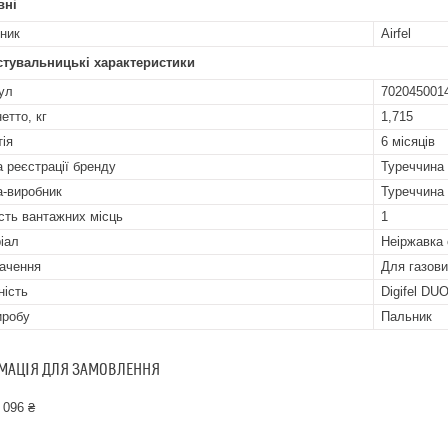
вні
ник
Airfel
стувальницькі характеристики
ул
702045001
етто, кг
1,715
тія
6 місяців
а реєстрації бренду
Туреччина
а-виробник
Туреччина
ість вантажних місць
1
іал
Неіржавка
ачення
Для газови
ність
Digifel DU
иробу
Пальник
МАЦІЯ ДЛЯ ЗАМОВЛЕННЯ
 096 ₴