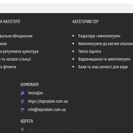
І КАТЕГОРІЇ
КАТЕГОРИИ ТОР
вальне обладнання
Радіатори і комплектуючі
ніка
Комплектуюче до систем опален
но-регулююча арматура
Тепла підлога
 та насосні станції
Водоочищення та комплектуючі
та фітинги
Баки та інші ємності для води
ТеплоДім
https://teplodom.com.ua
info@teplodom.com.ua
вул. Тюрінська, буд. 147, Харків, Україна