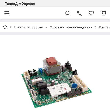
ТеплоДім Україна
Товари та послуги
Опалювальне обладнання
Котли 