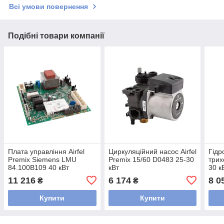
Всі умови повернення
Подібні товари компанії
Плата управління Airfel
Циркуляційний насос Airfel
Гідр
Premix Siemens LMU
Premix 15/60 D0483 25-30
трих
84.100B109 40 кВт
кВт
30 к
11 216
6 174
8 0
₴
₴
Купити
Купити