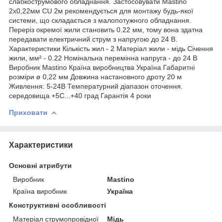
слабкострумового обладнання. Застосовувати Mastino
2х0,22мм CU 2м рекомендується для монтажу будь-якої
системи, що складається з малопотужного обладнання.
Переріз окремої жили становить 0.22 мм, тому вона здатна
передавати електричний струм з напругою до 24 В.
Характеристики Кількість жил - 2 Матеріал жили - мідь Січення
жили, мм² - 0.22 Номінальна перемінна напруга - до 24 В
Виробник Mastino Країна виробництва Україна Габаритні
розміри ø 0,22 мм Довжина настановного дроту 20 м
Живлення: 5-24В Температурний діапазон оточення.
середовища +5С...+40 град Гарантія 4 роки
Приховати
Характеристики
Основні атрибути
Виробник
Mastino
Країна виробник
Україна
Конструктивні особливості
Матеріал струмопровідної
Мідь