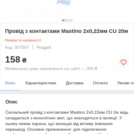
Провід з контактами Mastino 2х0,22мм CU 20м
Немає в наявності
Код: 007507
Роздріб
158
₴
Мінімальна сума замовлення на сайті — 300 ₴
Опис
Характеристики
Доставка
Оплата
Умови п
Опис
Сигнальний провід з контактами Mastino 2х0,22мм CU 2м мідь
складається з монолітних жил, що знаходяться в ізоляції. У
ньому немає екрана, що захищає від впливу зовнішніх
перешкод. Основне призначення: для підключення