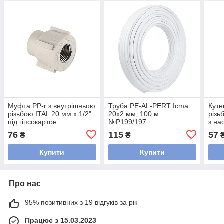
Муфта PP-r з внутрішньою
Труба PE-AL-PERT Icma
Кутн
різьбою ITAL 20 мм х 1/2"
20х2 мм, 100 м
різь
під гіпсокартон
№P199/197
з на
76
115
57
₴
₴
Купити
Купити
Про нас
95% позитивних з 19 відгуків за рік
Працює з 15.03.2023