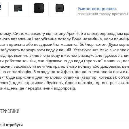
повернення товару протягом
стему: Система захисту від потопу Ajax Hub з електроприводним кр
еного виявлення і запобігання потопу Вона незамінна, коли примі
ати пральна або посудомийна машинка, бойлер, котел. Дуже корисн
 забувають перекривати воду у ванній. Устаткування Аякс в комплек
 від протікання, виявляючи воду в «зонах ризику», але і дозволяє д
ти роботою техніки, яка підключена до води (пральної машинки, по
ваючи / закриваючи вентиль крапельного поливу або дощовиків; цент
а на сигналізацію. З огляду на той факт, що дана технологія поки є н
кт буде корисним для: житлових будинків (квартир, котеджів); об'єкті
лонів); адміністративних будівель, бізнес-центрів, торгово-розважа
риміщень, де передбачений водопровід.
ТЕРИСТИКИ
ні атрибути