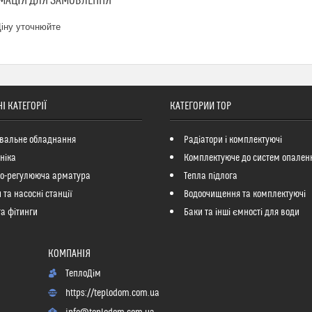
МАЦІЯ ДЛЯ ЗАМОВЛЕННЯ
іну уточнюйте
І КАТЕГОРІЇ
КАТЕГОРИИ ТОР
вальне обладнання
Радіатори і комплектуючі
ніка
Комплектуюче до систем опален
но-регулююча арматура
Тепла підлога
 та насосні станції
Водоочищення та комплектуючі
та фітинги
Баки та інші ємності для води
ТеплоДім
https://teplodom.com.ua