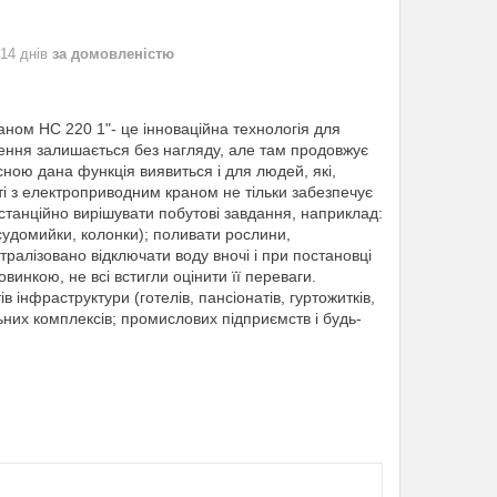
 14 днів
за домовленістю
аном HC 220 1"- це інноваційна технологія для
щення залишається без нагляду, але там продовжує
ою дана функція виявиться і для людей, які,
ті з електроприводним краном не тільки забезпечує
истанційно вирішувати побутові завдання, наприклад:
судомийки, колонки); поливати рослини,
ралізовано відключати воду вночі і при постановці
овинкою, не всі встигли оцінити її переваги.
в інфраструктури (готелів, пансіонатів, гуртожитків,
льних комплексів; промислових підприємств і будь-