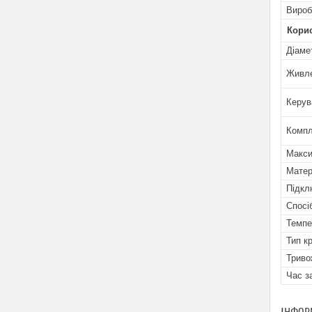
Вироб
Кори
Діаме
Живл
Керув
Компл
Макси
Матер
Підкл
Спосі
Темпе
Тип к
Триво
Час з