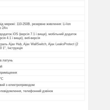
ід мережі: 110-250В, резервне живлення: Li-Ion
р 2Ач
додаток iOS (версія 7.1 і вище), мобільний додаток
рсія 4.1 і вище), веб-версія
раль Ajax Hub, Ajax WallSwitch, Ajax LeaksProtect (2
0 1", Інструкція
а латунь
ий
 приміщення
°C
овий з електроприводом
-повідомлення, телефонний дзвінок