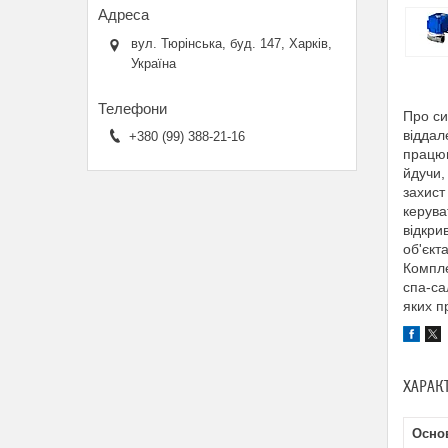
вул. Тюрінська, буд. 147, Харків,
Україна
Про си
віддал
+380 (99) 388-21-16
працюв
йдучи,
захист
керува
відкри
об'єкт
Компле
спа-са
яких п
ХАРАК
Основ