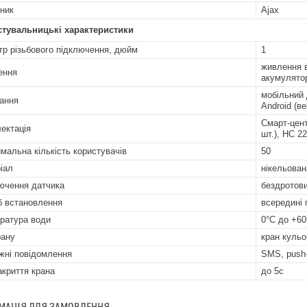
ник
Ajax
стувальницькі характеристики
тр різьбового підключення, дюйм
1
живлення в
ення
акумулято
мобільний 
ання
Android (ве
Смарт-цент
ектація
шт.), HC 22
мальна кількість користувачів
50
іал
нікельован
ючення датчика
бездротов
б встановлення
всередині
ратура води
0°C до +60
рану
кран куль
жні повідомлення
SMS, push
акриття крана
до 5с