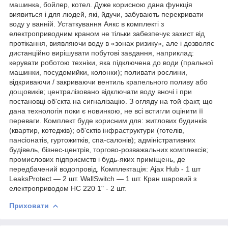
машинка, бойлер, котел. Дуже корисною дана функція
виявиться і для людей, які, йдучи, забувають перекривати
воду у ванній. Устаткування Аякс в комплекті з
електроприводним краном не тільки забезпечує захист від
протікання, виявляючи воду в «зонах ризику», але і дозволяє
дистанційно вирішувати побутові завдання, наприклад:
керувати роботою техніки, яка підключена до води (пральної
машинки, посудомийки, колонки); поливати рослини,
відкриваючи / закриваючи вентиль крапельного поливу або
дощовиків; централізовано відключати воду вночі і при
постановці об'єкта на сигналізацію. З огляду на той факт, що
дана технологія поки є новинкою, не всі встигли оцінити її
переваги. Комплект буде корисним для: житлових будинків
(квартир, котеджів); об'єктів інфраструктури (готелів,
пансіонатів, гуртожитків, спа-салонів); адміністративних
будівель, бізнес-центрів, торгово-розважальних комплексів;
промислових підприємств і будь-яких приміщень, де
передбачений водопровід. Комплектація: Ajax Hub - 1 шт
LeaksProtect — 2 шт. WallSwitch — 1 шт. Кран шаровий з
електроприводом HC 220 1" - 2 шт.
Приховати