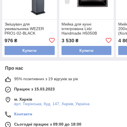
Змішувач для
Мийка для кухні
Мий
умивальника WEZER
інтегрована Lidz
200
PRO1-02-BLACK
Handmade H5050B
(Кол
(LDH5050BPVD43619)
976
3 530
4 8
₴
₴
Brushed Black PVD 3,0/1,0
мм
Купити
Купити
Про нас
95% позитивних з 19 відгуків за рік
Працює з 15.03.2023
м. Харків
вул. Тюрінська, буд. 147, Харків, Україна
Контакти
Сьогодні працює з 09:00 до 18:00