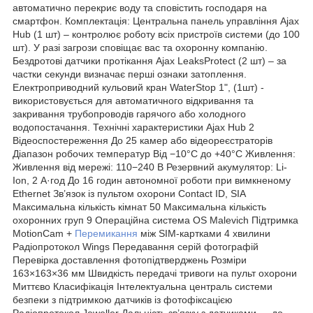
автоматично перекриє воду та сповістить господаря на
смартфон. Комплектація: Центральна панель управління Ajax
Hub (1 шт) – контролює роботу всіх пристроїв системи (до 100
шт). У разі загрози сповіщає вас та охоронну компанію.
Бездротові датчики протікання Ajax LeaksProtect (2 шт) – за
частки секунди визначає перші ознаки затоплення.
Електроприводний кульовий кран WaterStop 1", (1шт) -
використовується для автоматичного відкривання та
закривання трубопроводів гарячого або холодного
водопостачання. Технічні характеристики Ajax Hub 2
Відеоспостереження До 25 камер або відеореєстраторів
Діапазон робочих температур Від −10°С до +40°С Живлення:
Живлення від мережі: 110−240 В Резервний акумулятор: Li-
Ion, 2 А·год До 16 годин автономної роботи при вимкненому
Ethernet Зв’язок із пультом охорони Contact ID, SIA
Максимальна кількість кімнат 50 Максимальна кількість
охоронних груп 9 Операційна система OS Malevich Підтримка
MotionCam +
Перемикання
між SIM-картками 4 хвилини
Радіопротокол Wings Передавання серій фотографій
Перевірка доставлення фотопідтверджень Розміри
163×163×36 мм Швидкість передачі тривоги на пульт охорони
Миттєво Класифікація Інтелектуальна централь системи
безпеки з підтримкою датчиків із фотофіксацією
Радіопротокол Jeweller Дальність зв’язку з датчиками — до