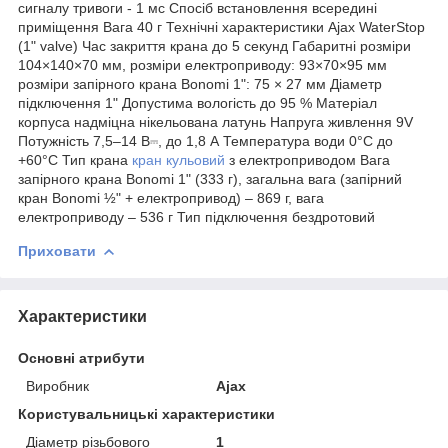
сигналу тривоги - 1 мс Спосіб встановлення всередині
приміщення Вага 40 г Технічні характеристики Ajax WaterStop
(1" valve) Час закриття крана до 5 секунд Габаритні розміри
104×140×70 мм, розміри електроприводу: 93×70×95 мм
розміри запірного крана Bonomi 1": 75 × 27 мм Діаметр
підключення 1" Допустима вологість до 95 % Матеріал
корпуса надміцна нікельована латунь Напруга живлення 9V
Потужність 7,5–14 В⎓, до 1,8 А Температура води 0°C до
+60°C Тип крана
кран кульовий
з електроприводом Вага
запірного крана Bonomi 1" (333 г), загальна вага (запірний
кран Bonomi ½" + електропривод) – 869 г, вага
електроприводу – 536 г Тип підключення бездротовий
Приховати
Характеристики
Основні атрибути
Виробник
Ajax
Користувальницькі характеристики
Діаметр різьбового
1