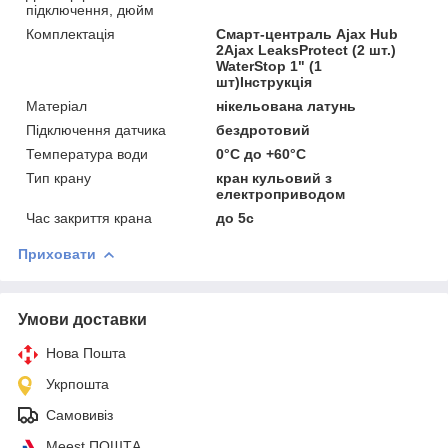
підключення, дюйм
Комплектація
Смарт-централь Ajax Hub
2Ajax LeaksProtect (2 шт.)
WaterStop 1" (1
шт)Інструкція
Матеріал
нікельована латунь
Підключення датчика
бездротовий
Температура води
0°C до +60°C
Тип крану
кран кульовий з
електроприводом
Час закриття крана
до 5с
Приховати
Умови доставки
Нова Пошта
Укрпошта
Самовивіз
Meest ПОШТА