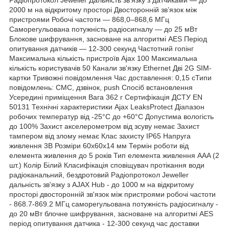
2000 м на відкритому просторі Двосторонній зв’язок між
пристроями Робочі частоти — 868,0–868,6 МГц
Саморегульована потужність радіосигналу — до 25 мВт
Блокове шифрування, засноване на алгоритмі AES Період
опитування датчиків — 12-300 секунд Частотний гопінг
Максимальна кількість пристроїв Ajax 100 Максимальна
кількість користувачів 50 Канали зв'язку Ethernet Дві 2G SIM-
картки Тривожні повідомлення Час доставлення: 0,15 сТипи
повідомлень: СМС, дзвінок, push Спосіб встановлення
Усередині приміщення Вага 362 г Сертифікація ДСТУ EN
50131 Технічні характеристики Ajax LeaksProtect Діапазон
робочих температур від -25°С до +60°С Допустима вологість
до 100% Захист акселерометром від зсуву немає Захист
тампером від злому немає Клас захисту IP65 Напруга
живлення 3В Розміри 60х60х14 мм Термін роботи від
елемента живлення до 5 років Тип елемента живлення AAA (2
шт.) Колір Білий Класифікація сповіщувач протікання води
радіоканальний, бездротовий Радіопротокол Jeweller
дальність зв'язку з AJAX Hub - до 1000 м на відкритому
просторі двосторонній зв'язок між пристроями робочі частоти
- 868.7-869.2 МГц саморегульована потужність радіосигналу -
до 20 мВт блочне шифрування, засноване на алгоритмі AES
період опитування датчика - 12-300 секунд час доставки