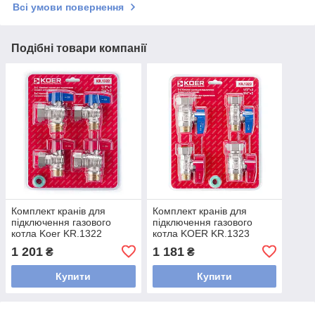
Всі умови повернення
Подібні товари компанії
Комплект кранів для
Комплект кранів для
підключення газового
підключення газового
котла Koer KR.1322
котла KOER KR.1323
кутовий (1/2"x2шт,
прямий (1/2"x2шт,
1 201
1 181
₴
₴
3/4x2шт) (KR3126)
3/4x2шт) (KR3125)
Купити
Купити