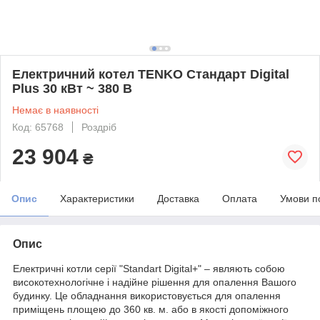
Електричний котел TENKO Стандарт Digital
Plus 30 кВт ~ 380 В
Немає в наявності
Код: 65768
Роздріб
23 904
₴
Опис
Характеристики
Доставка
Оплата
Умови п
Опис
Електричні котли серії "Standart Digital+" – являють собою
високотехнологічне і надійне рішення для опалення Вашого
будинку. Це обладнання використовується для опалення
приміщень площею до 360 кв. м. або в якості допоміжного