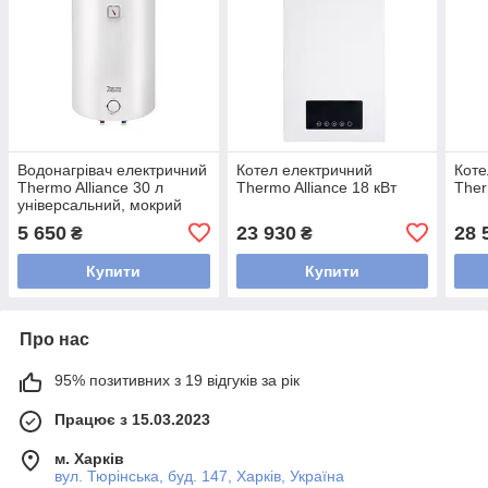
Водонагрівач електричний
Котел електричний
Коте
Thermo Alliance 30 л
Thermo Alliance 18 кВт
Ther
універсальний, мокрий
ТЕН 1,5 кВт D30VH15Q1
5 650
23 930
28 
₴
₴
Купити
Купити
Про нас
95% позитивних з 19 відгуків за рік
Працює з 15.03.2023
м. Харків
вул. Тюрінська, буд. 147, Харків, Україна