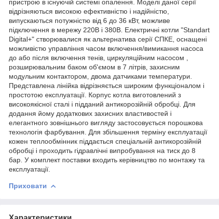
пристрою в існуючій системі опалення. Моделі даної серії
відрізняються високою ефективністю і надійністю,
випускаються потужністю від 6 до 36 кВт, можливе
підключення в мережу 220В і 380В. Електричні котли "Standart
Digital+" створювалися як альтернатива серії СПКЕ, оснащені
можливістю управління часом включення/вимикання насоса
до або після включення тенів, циркуляційним насосом ,
розширювальним баком об'ємом в 7 літрів, захисним
модульним контактором, двома датчиками температури.
Представлена ​​лінійка відрізняється широким функціоналом і
простотою експлуатації. Корпус котла виготовлений з
високоякісної сталі і підданий антикорозійній обробці. Для
додання йому додаткових захисних властивостей і
елегантного зовнішнього вигляду застосовується порошкова
технологія фарбування. Для збільшення терміну експлуатації
кожен теплообмінник піддається спеціальній антикорозійній
обробці і проходить гідравлічні випробування на тиск до 8
бар. У комплект поставки входить керівництво по монтажу та
експлуатації.
Приховати
Характеристики