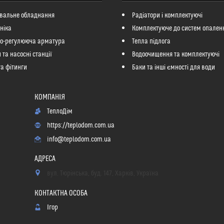
вальне обладнання
Радіатори і комплектуючі
ніка
Комплектуюче до систем опален
но-регулююча арматура
Тепла підлога
 та насосні станції
Водоочищення та комплектуючі
та фітинги
Баки та інші ємності для води
ТеплоДім
https://teplodom.com.ua
info@teplodom.com.ua
вул. Тюрінська, буд. 147, Харків, Україна
Ігор