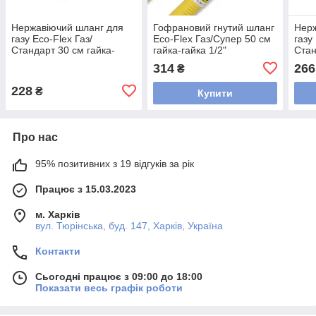
Нержавіючий шланг для
Гофрановий гнутий шланг
Нерж
газу Eco-Flex Газ/
Eco-Flex Газ/Супер 50 см
газу
Стандарт 30 см гайка-
гайка-гайка 1/2"
Стан
гайка 1/2"
гайк
314
266
₴
228
₴
Купити
Про нас
95% позитивних з 19 відгуків за рік
Працює з 15.03.2023
м. Харків
вул. Тюрінська, буд. 147, Харків, Україна
Контакти
Сьогодні працює з 09:00 до 18:00
Показати весь графік роботи