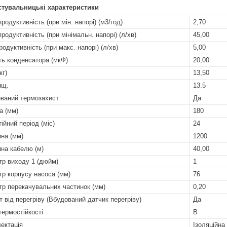
стувальницькі характеристики
родуктивність (при мін. напорі) (м3/год)
2,70
родуктивність (при мінімальн. напорі) (л/хв)
45,00
одуктивність (при макс. напорі) (л/хв)
5,00
ть конденсатора (мкФ)
20,00
кг)
13,50
ящ.
13.5
ваний термозахист
Да
а (мм)
180
ійний період (міс)
24
на (мм)
1200
на кабелю (м)
40,00
тр виходу 1 (дюйм)
1
тр корпусу насоса (мм)
76
тр перекачувальних частинок (мм)
0,20
т від перегріву (Вбудований датчик перегріву)
Да
термостійкості
B
ектація
Ізоляційна 