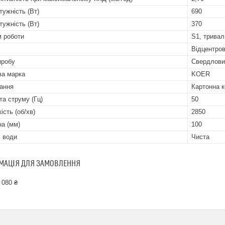
тужність (Вт)
690
тужність (Вт)
370
 роботи
S1, тривал
Відцентро
иробу
Свердлови
ва марка
KOER
ання
Картонна к
та струму (Гц)
50
ість (об/хв)
2850
а (мм)
100
ь води
Чиста
МАЦІЯ ДЛЯ ЗАМОВЛЕННЯ
 080 ₴