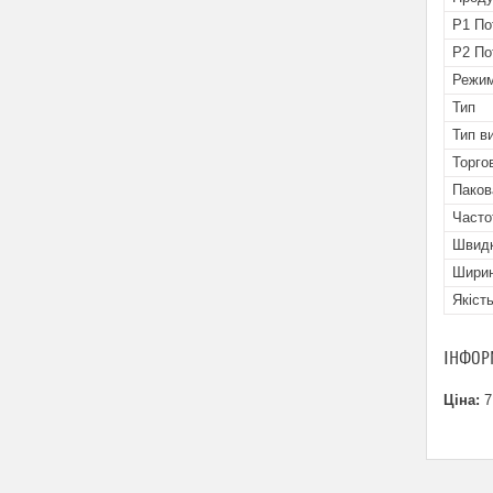
Р1 По
Р2 По
Режим
Тип
Тип в
Торго
Паков
Часто
Швидк
Ширин
Якіст
ІНФОР
Ціна:
7