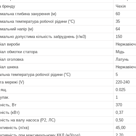
а бренду
Чехія
мальна глибина занурення (м)
60
мальна температура робочої рідини (°C)
35
мальний напір (м)
64
мально допустима кількість забруднень (г/м3)
150
іал вироби
Нержавіюча
іал обмотки статора
Мідь
іал оголовка
Латунь
іал шнека
Нержавіюч
альна температура робочої рідини (°C)
5
га мережі (V)
220-240
 ящ.
0.025
 упак.
1
ність, Вт
370
ність (кВт)
0,37
ність на валу насоса (P2, ЛС)
0,50
ктивність (л/хв)
45,00
ктивність при максимальному ККД (м3/год)
2,70