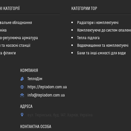
І КАТЕГОРІЇ
КАТЕГОРИИ ТОР
вальне обладнання
Радіатори і комплектуючі
ніка
Комплектуюче до систем опален
но-регулююча арматура
Тепла підлога
 та насосні станції
Водоочищення та комплектуючі
та фітинги
Баки та інші ємності для води
ТеплоДім
https://teplodom.com.ua
info@teplodom.com.ua
вул. Тюрінська, буд. 147, Харків, Україна