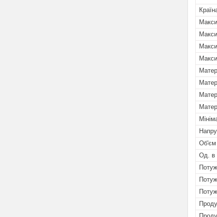
Країн
Макси
Макси
Макси
Макси
Матер
Матер
Матер
Матер
Мінім
Напру
Об'єм
Од. в
Потуж
Потуж
Потуж
Проду
Проду