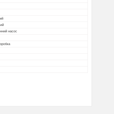
ий
вий
нний насос
оробка