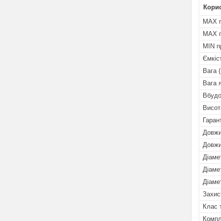
Кори
MAX п
MAX п
MIN пр
Ємкіс
Вага (
Вага 
Вбудо
Висот
Гарант
Довжи
Довжи
Діаме
Діаме
Діаме
Захис
Клас 
Компл