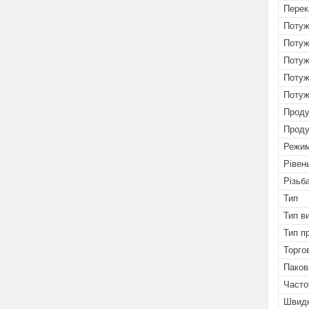
Перек
Потуж
Потуж
Потуж
Потуж
Потуж
Проду
Проду
Режим
Рівен
Різьб
Тип
Тип в
Тип п
Торго
Паков
Часто
Швидк