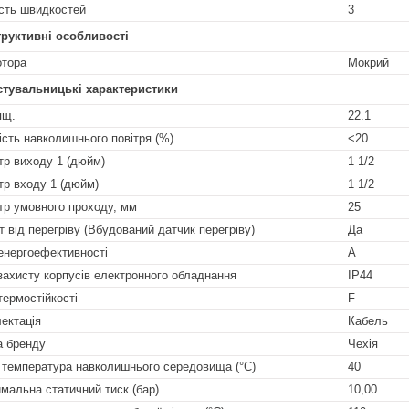
ість швидкостей
3
руктивні особливості
отора
Мокрий
стувальницькі характеристики
ящ.
22.1
ість навколишнього повітря (%)
<20
тр виходу 1 (дюйм)
1 1/2
тр входу 1 (дюйм)
1 1/2
тр умовного проходу, мм
25
т від перегріву (Вбудований датчик перегріву)
Да
енергоефективності
A
захисту корпусів електронного обладнання
IP44
термостійкості
F
ектація
Кабель
а бренду
Чехія
 температура навколишнього середовища (°C)
40
мальна статичний тиск (бар)
10,00