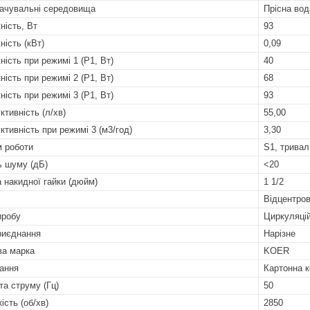
ачувальні середовища
Прісна вод
ність, Вт
93
ність (кВт)
0,09
ність при режимі 1 (P1, Вт)
40
ність при режимі 2 (P1, Вт)
68
ність при режимі 3 (P1, Вт)
93
ктивність (л/хв)
55,00
ктивність при режимі 3 (м3/год)
3,30
 роботи
S1, тривал
ь шуму (дБ)
<20
а накидної гайки (дюйм)
1 1/2
Відцентро
иробу
Циркуляці
риєднання
Нарізне
ва марка
KOER
ання
Картонна к
та струму (Гц)
50
ість (об/хв)
2850