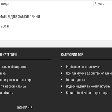
ь води
Чиста
МАЦІЯ ДЛЯ ЗАМОВЛЕННЯ
 780 ₴
І КАТЕГОРІЇ
КАТЕГОРИИ ТОР
вальне обладнання
Радіатори і комплектуючі
ніка
Комплектуюче до систем опален
но-регулююча арматура
Тепла підлога
 та насосні станції
Водоочищення та комплектуючі
та фітинги
Баки та інші ємності для води