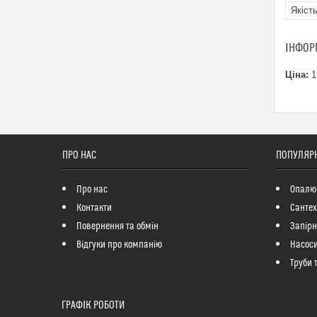
Якіст
ІНФОР
Ціна:
1
ПРО НАС
ПОПУЛЯРН
Про нас
Опалю
Контакти
Сантех
Повернення та обмін
Запір
Відгуки про компанію
Насоси
Труби 
ГРАФІК РОБОТИ