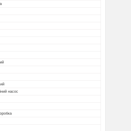
а
ий
вий
йний насос
оробка