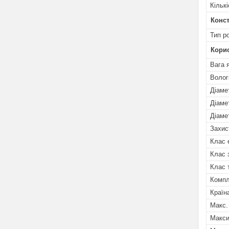
Кільк
Конст
Тип р
Кори
Вага 
Волог
Діаме
Діаме
Діаме
Захис
Клас 
Клас 
Клас 
Компл
Країн
Макс.
Макси