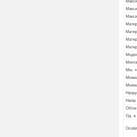
Макси
Макси
Макси
Матер
Матер
Матер
Матер
Мoде
Монта
Мін. 
Мінім
Мінім
Напру
Напір
Об'єм
Од. в
Особл