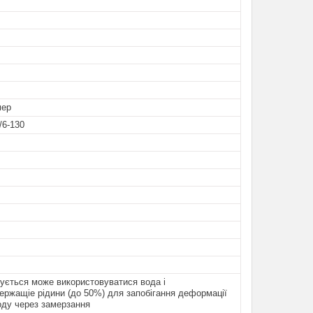
мер
/6-130
ується може використовуватися вода і
ержащіе рідини (до 50%) для запобігання деформації
оду через замерзання