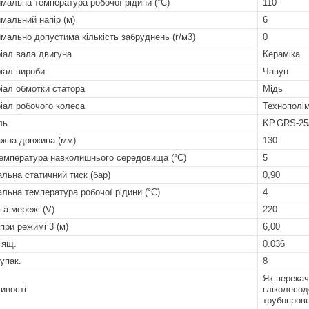
мальна температура робочої рідини (°C)
110
мальний напір (м)
6
мально допустима кількість забруднень (г/м3)
0
іал вала двигуна
Кераміка
іал вироби
Чавун
іал обмотки статора
Мідь
іал робочого колеса
Технополі
ль
KP.GRS-25
жна довжина (мм)
130
температура навколишнього середовища (°C)
5
альна статичний тиск (бар)
0,90
альна температура робочої рідини (°C)
4
га мережі (V)
220
 при режимі 3 (м)
6,00
 ящ.
0.036
 упак.
8
Як перекач
ивості
гліколесод
трубопров