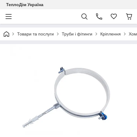
ТеплоДім Україна
Товари та послуги
Труби і фітинги
Кріплення
Хом