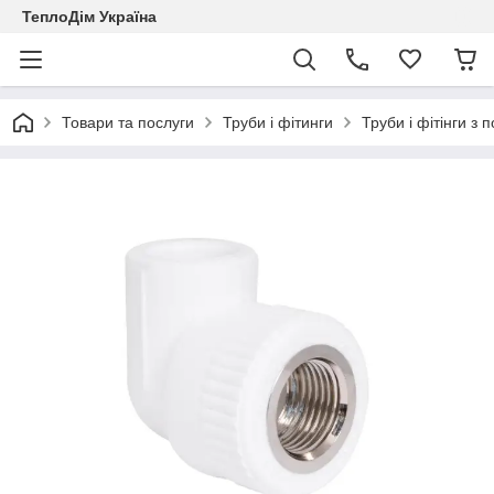
ТеплоДім Україна
Товари та послуги
Труби і фітинги
Труби і фітінги з 