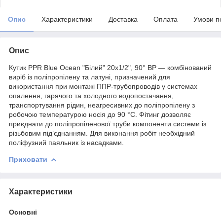
Опис
Характеристики
Доставка
Оплата
Умови п
Опис
Кутик PPR Blue Ocean "Білий" 20х1/2", 90° ВР — комбінований
виріб із поліпропілену та латуні, призначений для
використання при монтажі ППР-трубопроводів у системах
опалення, гарячого та холодного водопостачання,
транспортування рідин, неагресивних до поліпропілену з
робочою температурою носія до 90 °C. Фітинг дозволяє
приєднати до поліпропіленової труби компоненти системи із
різьбовим під’єднанням. Для виконання робіт необхідний
поліфузний паяльник із насадками.
Приховати
Характеристики
Основні