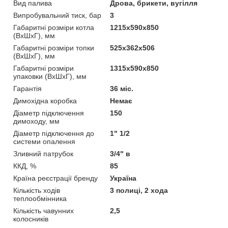
Вид палива
Дрова, брикети, вугілля
Випробувальний тиск, бар
3
Габаритні розміри котла
1215х590х850
(ВхШхГ), мм
Габаритні розміри топки
525х362х506
(ВхШхГ), мм
Габаритні розміри
1315х590х850
упаковки (ВхШхГ), мм
Гарантія
36 міс.
Димохідна коробка
Немає
Діаметр підключення
150
димоходу, мм
Діаметр підключення до
1" 1/2
системи опалення
Зливний патрубок
3/4" в
ККД, %
85
Країна реєстрації бренду
Україна
Кількість ходів
3 полиці, 2 хода
теплообмінника
Кількість чавунних
2,5
колосників