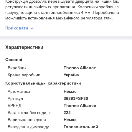
Конструкція дозволяє перевішувати дверцята на інший бік,
регулювати щільність їх прилягання. Колосники зроблені з
чавуну, товщина сталі теплообмінника 4 мм. Передбачена
можливість встановлення механічного регулятора тяги.
Приховати
Характеристики
Основні
Виробник
Thermo Alliance
Країна виробник
Україна
Користувальницькі характеристики
Автоматика
Немає
Артикул
36391FSF30
БРЕНД
Thermo Alliance
Вага котла без води, кг
222
Варильна поверхня
Немає
Виведення димоходу
Горизонтальний