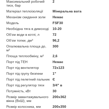
Максимальний робочий
2
тиск, бар
Матеріал теплоізоляції
Мінеральна вата
Механізм скидання золи
Немає
Мoдель
FSF30
Необхідна тяга в димоході
10-20
Об‘єм води в котлі, л
72
Об‘єм топки, дм³
96,2
Опалювальна площа до,
300
м²
Площа теплообміну, м²
2,6
Порт під ТЕН
Немає
Порт під вентилятор
72х123
Порт під групу безпеки
1"
Порт під пелетний пальник
Є
Порт під регулятор тяги
3/4" в
Потужність, кВт
30
Розмір завантажувального
200х362
вікна (ВхШ), мм
Розмір колосника, мм
200х350