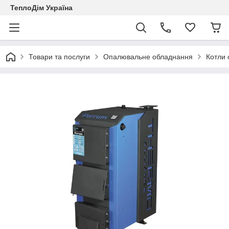
ТеплоДім Україна
Товари та послуги
Опалювальне обладнання
Котли 