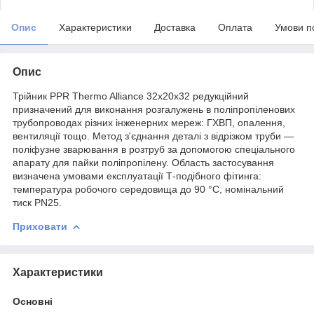
Опис
Характеристики
Доставка
Оплата
Умови п
Опис
Трійник PPR Thermo Alliance 32х20х32 редукційний
призначений для виконання розгалужень в поліпропіленових
трубопроводах різних інженерних мереж: ГХВП, опалення,
вентиляції тощо. Метод з'єднання деталі з відрізком труби —
поліфузне зварювання в розтруб за допомогою спеціального
апарату для пайки поліпропілену. Область застосування
визначена умовами експлуатації Т-подібного фітинга:
температура робочого середовища до 90 °C, номінальний
тиск PN25.
Приховати
Характеристики
Основні