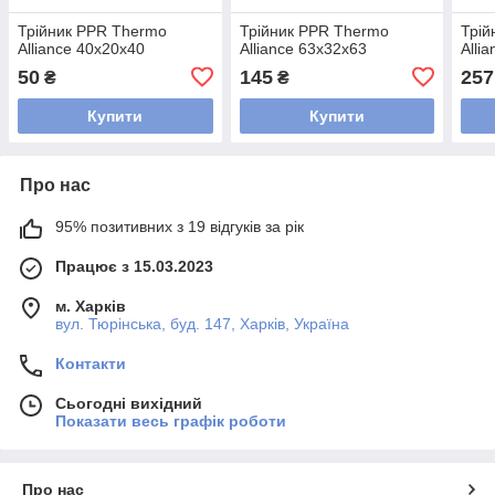
Трійник PPR Thermo
Трійник PPR Thermo
Трій
Alliance 40х20х40
Alliance 63х32х63
Alli
50
145
257
₴
₴
Купити
Купити
Про нас
95% позитивних з 19 відгуків за рік
Працює з 15.03.2023
м. Харків
вул. Тюрінська, буд. 147, Харків, Україна
Контакти
Сьогодні вихідний
Показати весь графік роботи
Про нас