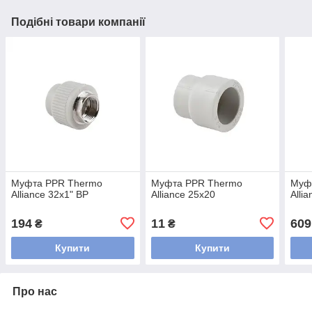
Подібні товари компанії
Муфта PPR Thermo
Муфта PPR Thermo
Муф
Alliance 32х1" ВР
Alliance 25х20
Alli
194
11
609
₴
₴
Купити
Купити
Про нас