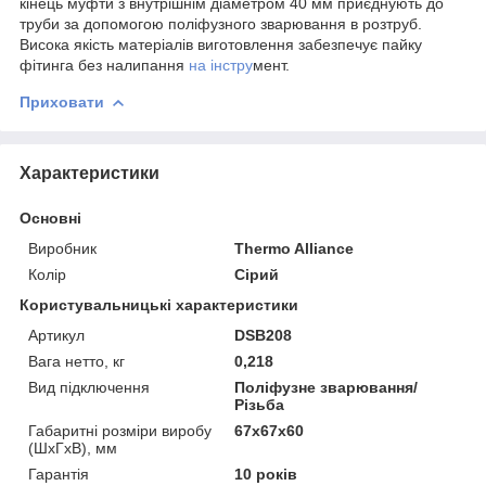
кінець муфти з внутрішнім діаметром 40 мм приєднують до
труби за допомогою поліфузного зварювання в розтруб.
Висока якість матеріалів виготовлення забезпечує пайку
фітинга без налипання
на інстру
мент.
Приховати
Характеристики
Основні
Виробник
Thermo Alliance
Колір
Сірий
Користувальницькі характеристики
Артикул
DSB208
Вага нетто, кг
0,218
Вид підключення
Поліфузне зварювання/
Різьба
Габаритні розміри виробу
67х67х60
(ШхГхВ), мм
Гарантія
10 років