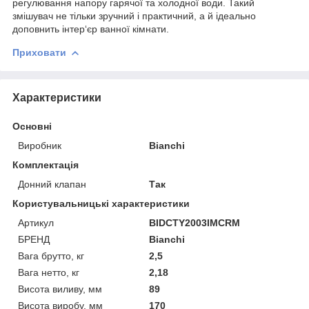
регулювання напору гарячої та холодної води. Такий
змішувач не тільки зручний і практичний, а й ідеально
доповнить інтер‘єр ванної кімнати.
Приховати
Характеристики
Основні
Виробник
Bianchi
Комплектація
Донний клапан
Так
Користувальницькі характеристики
Артикул
BIDCTY2003IMCRM
БРЕНД
Bianchi
Вага брутто, кг
2,5
Вага нетто, кг
2,18
Висота виливу, мм
89
Висота виробу, мм
170