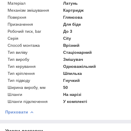
Матеріал
Латунь
Механізм змішування
Картридж
Поверхня
Глянсова
Призначення
Для біде
Робочий тиск, bar
До 3
Серія
City
Способ монтажа
Врізний
Тип виліву
Стаціонарний
Тип виробу
Змішувач
Тип керування
Одноважільний
Тип кріплення
Шпилька
Тип підводу
Гнучкий
Ширина виробу, мм
50
Шланги
На нарізі
Шланги підключення
У комплекті
Приховати