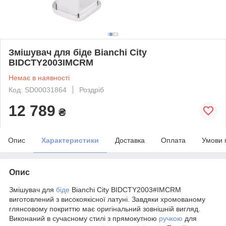
Змішувач для біде Bianchi City
BIDCTY2003IMCRM
Немає в наявності
Код: SD00031864
Роздріб
12 789
₴
Опис
Характеристики
Доставка
Оплата
Умови 
Опис
Змішувач для
біде
Bianchi City BIDCTY2003#IMCRM
виготовлений з високоякісної латуні. Завдяки хромованому
глянсовому покриттю має оригінальний зовнішній вигляд.
Виконаний в сучасному стилі з прямокутною
ручкою
для