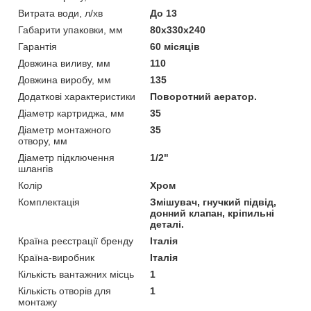
Витрата води, л/хв
До 13
Габарити упаковки, мм
80х330х240
Гарантія
60 місяців
Довжина виливу, мм
110
Довжина виробу, мм
135
Додаткові характеристики
Поворотний аератор.
Діаметр картриджа, мм
35
Діаметр монтажного
35
отвору, мм
Діаметр підключення
1/2"
шлангів
Колір
Хром
Комплектація
Змішувач, гнучкий підвід,
донний клапан, кріпильні
деталі.
Країна реєстрації бренду
Італія
Країна-виробник
Італія
Кількість вантажних місць
1
Кількість отворів для
1
монтажу