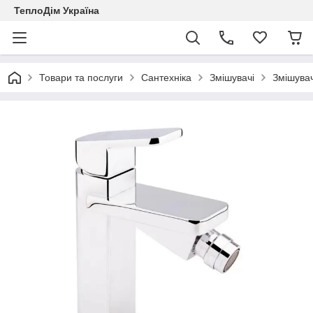
ТеплоДім Україна
Товари та послуги
Сантехніка
Змішувачі
Змішувач