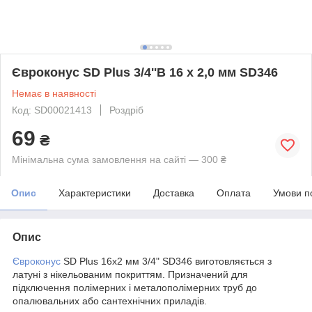
Євроконус SD Plus 3/4''В 16 х 2,0 мм SD346
Немає в наявності
Код: SD00021413
Роздріб
69
₴
Мінімальна сума замовлення на сайті — 300 ₴
Опис
Характеристики
Доставка
Оплата
Умови п
Опис
Євроконус
SD Plus 16х2 мм 3/4" SD346 виготовляється з
латуні з нікельованим покриттям. Призначений для
підключення полімерних і металополімерних труб до
опалювальних або сантехнічних приладів.