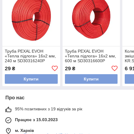
Труба PEXAL EVOH
Труба PEXAL EVOH
Коле
«Тепла підлога» 16х2 мм,
«Тепла підлога» 16х2 мм,
зміш
240 м SD30316240P
600 м SD30316600P
KR.S
євро
29
29
6 9
₴
₴
Купити
Купити
Про нас
95% позитивних з 19 відгуків за рік
Працює з 15.03.2023
м. Харків