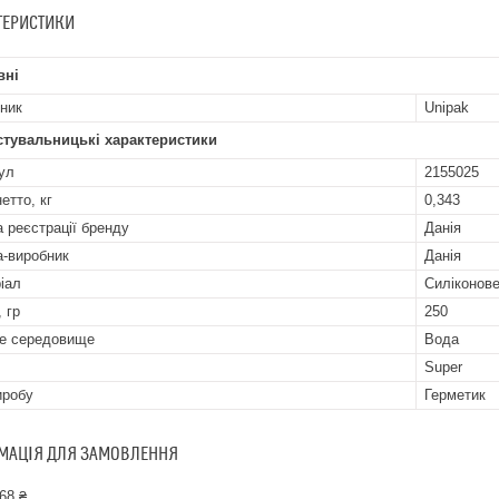
ТЕРИСТИКИ
вні
ник
Unipak
стувальницькі характеристики
ул
2155025
етто, кг
0,343
а реєстрації бренду
Данія
а-виробник
Данія
іал
Силіконов
 гр
250
е середовище
Вода
Super
иробу
Герметик
МАЦІЯ ДЛЯ ЗАМОВЛЕННЯ
68 ₴