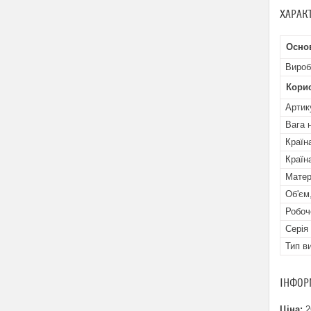
ХАРАК
Осно
Вироб
Кори
Артик
Вага н
Країн
Країн
Матер
Об'єм,
Робоч
Серія
Тип в
ІНФОР
Ціна:
2