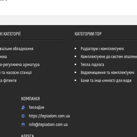
І КАТЕГОРІЇ
КАТЕГОРИИ ТОР
вальне обладнання
Радіатори і комплектуючі
ніка
Комплектуюче до систем опален
но-регулююча арматура
Тепла підлога
 та насосні станції
Водоочищення та комплектуючі
та фітинги
Баки та інші ємності для води
ТеплоДім
https://teplodom.com.ua
info@teplodom.com.ua