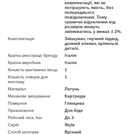
комплектації, які не
погіршують якість, без
попереднього
повідомлення. Тому
граничні відхилення від
розмірів можуть
змінюватись у межах ± 2%.
Комплектація
Змішувач, гнучкий підвід,
донний клапан, кріпильні
деталі.
Країна реєстрації бренду
Італія
Країна-виробник
Італія
Кількість вантажних місць
1
Кількість отворів для
1
монтажу
Матеріал
Латунь
Механізм змішування
Картридж
Поверхня
Глянцева
Призначення
Для біде
Робочий тиск, bar
До 3
Серія
Style
Спосіб монтажу
Врізний