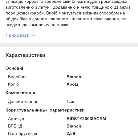
стійка до корозії та збереже свій блиск на довгі роки завдяки
виготовленню з латуні, додаванню нікелю товщиною 11 мкм і
порошкової фарби. Виріб монтується врізним способом на
обідок біде з донним клапаном і шлангами підключення, які
входить до комплекту поставки.
Приховати
Характеристики
Основні
Виробник
Bianchi
Колір
Хром
Комплектація
Донний клапан
Так
Користувальницькі характеристики
Артикул
BIDSTY2003IACRM
БРЕНД
Bianchi
Вага брутто, кг
2,08