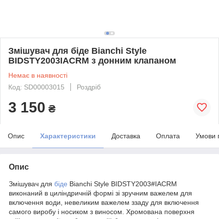
Змішувач для біде Bianchi Style
BIDSTY2003IACRM з донним клапаном
Немає в наявності
Код: SD00003015
Роздріб
3 150
₴
Опис
Характеристики
Доставка
Оплата
Умови 
Опис
Змішувач для
біде
Bianchi Style BIDSTY2003#IACRM
виконаний в циліндричній формі зі зручним важелем для
включення води, невеликим важелем ззаду для включення
самого виробу і носиком з виносом. Хромована поверхня