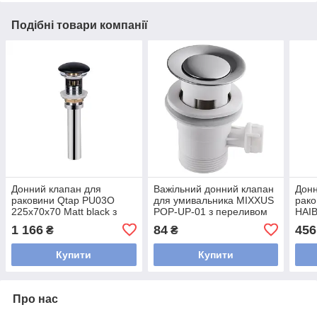
Подібні товари компанії
Донний клапан для
Важільний донний клапан
Донн
раковини Qtap PU03O
для умивальника MIXXUS
рако
225х70х70 Matt black з
POP-UP-01 з переливом
HAI
переливом
(Колір хром) 1 1/4''
авто
1 166
84
456
₴
₴
(MI1676)
(Кол
(AC0
Купити
Купити
Про нас