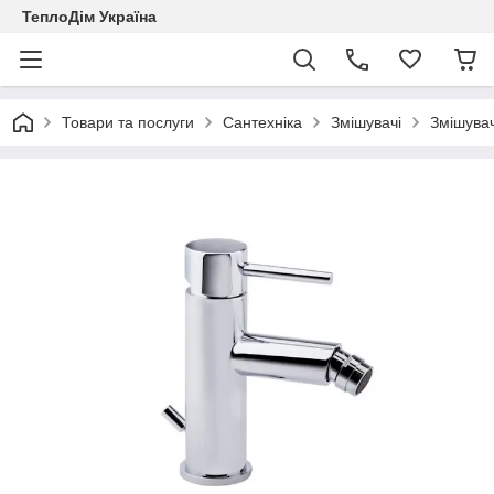
ТеплоДім Україна
Товари та послуги
Сантехніка
Змішувачі
Змішувач