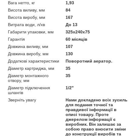
Вага нетто, кг
1,93
Висота виливу, мм
84
Висота виробу, мм
167
Витрата води, л/хв
До 13
Габарити упаковки, мм
325х240х75
Гарантія
60 місяців
Довжина виливу, мм
107
Довжина виробу, мм
130
Додаткові характеристики
Поворотний аератор.
Діаметр картриджа, мм
35
Діаметр монтажного
35
отвору, мм
Діаметр підключення
1/2"
шлангів
Зверніть увагу
Нами докладено всіх зусиль
для подання точної та
правдивої інформації в
описі товару. Проте
джерелом інформації є
виробник. Він залишає за
собою право вносити зміни
до конструкції виробів та