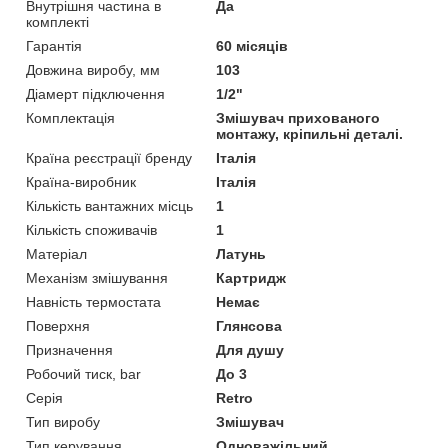
Внутрішня частина в
Да
комплекті
Гарантія
60 місяців
Довжина виробу, мм
103
Діамерт підключення
1/2"
Комплектація
Змішувач прихованого
монтажу, кріпильні деталі.
Країна реєстрації бренду
Італія
Країна-виробник
Італія
Кількість вантажних місць
1
Кількість споживачів
1
Матеріал
Латунь
Механізм змішування
Картридж
Навність термостата
Немає
Поверхня
Глянсова
Призначення
Для душу
Робочий тиск, bar
До 3
Серія
Retro
Тип виробу
Змішувач
Тип керування
Одноважільний