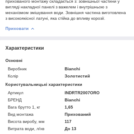
прихованого монтажу складається з: зовнішньої частини у
вигляді накладної панелі з важелем і внутрішньою з
механізмом змішування води. Зовнішня частина виготовлена
з високоякісної латуні, яка стійка до впливу корозії.
Приховати
Характеристики
Основні
Виробник
Bianchi
Колір
Золотистий
Користувальницькі характеристики
Артикул
INDRTR2007ORO
БРЕНД
Bianchi
Вага брутто 1, кг
1,65
Вид монтажа
Прихований
Висота виробу, мм
117
Витрата води, л/хв
До 13