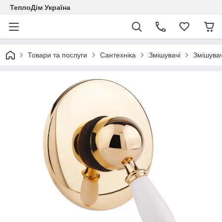
ТеплоДім Україна
Товари та послуги
Сантехніка
Змішувачі
Змішувач