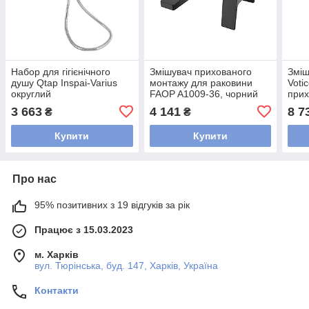
Набор для гігієнічного
Змішувач прихованого
Зміш
душу Qtap Inspai-Varius
монтажу для раковини
Voti
округлий
FAOP A1009-36, чорний
прих
QTINSVARCRMV00440501
два 
3 663
4 141
8 7
₴
₴
Chrome
QTV
Blac
Купити
Купити
Про нас
95% позитивних з 19 відгуків за рік
Працює з 15.03.2023
м. Харків
вул. Тюрінська, буд. 147, Харків, Україна
Контакти