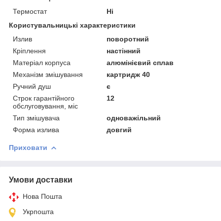
Термостат
Ні
Користувальницькі характеристики
Излив
поворотний
Крiплення
настінний
Матеріал корпуса
алюмінієвий сплав
Механізм змішування
картридж 40
Ручний душ
є
Строк гарантійного
12
обслуговування, міс
Тип змішувача
одноважільний
Форма излива
довгий
Приховати
Умови доставки
Нова Пошта
Укрпошта