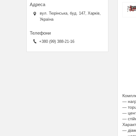
вул. Тюрінська, буд. 147, Харків,
Україна
+380 (99) 388-21-16
Компле
— нагр
— торц
— цент
— стій
Характ
— діам