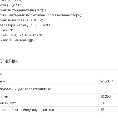
уга (В): 220;
ота (Гц): 50;
жність торцевателя (кВт): 0,9;
чий матеріал: поліетилен, полівініліденфторид;
жність нагрівача (кВт): 2;
ература нагріву (° С): 50-300;
(кг): 78,2;
рити (мм): 740х540х570;
тія: 12 місяців.]]]]>
ТЕРИСТИКИ
вні
ник
WEZER
стувальницькі характеристики
н, мм
90-250
ність, кВт
3.6
 гарантійного обслуговування, міс
12