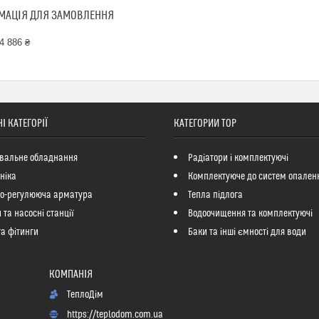
МАЦІЯ ДЛЯ ЗАМОВЛЕННЯ
4 886 ₴
І КАТЕГОРІЇ
КАТЕГОРИИ ТОР
вальне обладнання
Радіатори і комплектуючі
ніка
Комплектуюче до систем опален
но-регулююча арматура
Тепла підлога
 та насосні станції
Водоочищення та комплектуючі
та фітинги
Баки та інші ємності для води
ТеплоДім
https://teplodom.com.ua