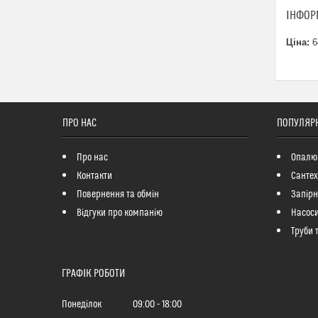
ІНФОР
Ціна:
6
ПРО НАС
ПОПУЛЯРН
Про нас
Опалю
Контакти
Сантех
Повернення та обмін
Запір
Відгуки про компанію
Насоси
Труби 
ГРАФІК РОБОТИ
Понеділок
09:00
18:00