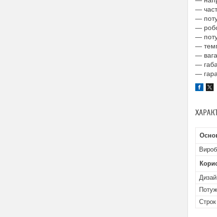
— напр
— част
— поту
— робо
— поту
— темп
— вага 
— габа
— гаран
ХАРАК
Осно
Вироб
Кори
Дизай
Потуж
Строк