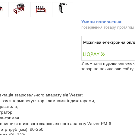
повернення товару протягом
У компанії підключені еле
товар не покидаючи сайту.
ктація зварювального апарату від Wezer:
івач з терморегулятор і лампами-індикаторами;
еватели;
ратор;
ка-тримач.
еристики стикового зварювального апарату Wezer PM-6:
етр труб (мм): 90-250;