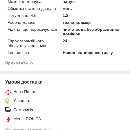
Матеріал корпуса
чавун
Обмотка статора двигуна
мідь
Потужність, кВт
1.2
Робоче колесо
технополімер
Рідина, що перекачується
чиста вода без абразивних
домішок
Строк гарантійного
24
обслуговування, міс
Тип насоса
Насос пiдвищення тиску
Приховати
Умови доставки
Нова Пошта
Укрпошта
Самовивіз
Meest ПОШТА
Всі умови доставки