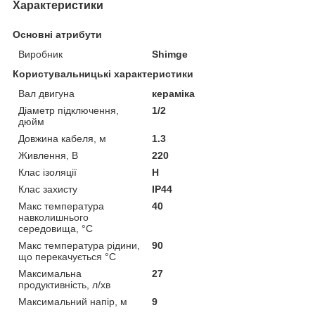
Характеристики
Основні атрибути
Виробник
Shimge
Користувальницькі характеристики
Вал двигуна
кераміка
Дiаметр пiдключення,
1/2
дюйм
Довжина кабеля, м
1.3
Живлення, В
220
Клас iзоляцiї
H
Клас захисту
IP44
Макс температура
40
навколишнього
середовища, °C
Макс температура рiдини,
90
що перекачується °C
Максимальна
27
продуктивність, л/хв
Максимальний напір, м
9