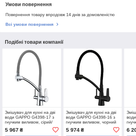
Умови повернення
Повернення товару впродовж 14 днів за домовленістю
Всі умови повернення
Подібні товари компанії
Змішувач для кухні на дві
Змішувач для кухні на дві
Зміш
води GAPPO G4398-17 з
води GAPPO G4398-16 з
вод
гнучким виливом, сірий/
гнучким виливом, чорний
гнуч
хром
збро
5 967
5 974
6 2
₴
₴