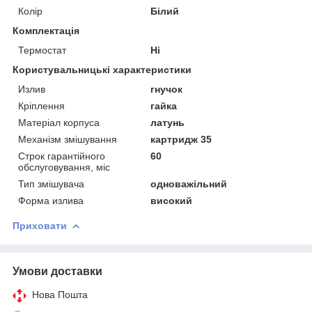
Колір
Білий
Комплектація
Термостат
Ні
Користувальницькі характеристики
Излив
гнучок
Крiплення
гайка
Матеріал корпуса
латунь
Механізм змішування
картридж 35
Строк гарантійного
60
обслуговування, міс
Тип змішувача
одноважільний
Форма излива
високий
Приховати
Умови доставки
Нова Пошта