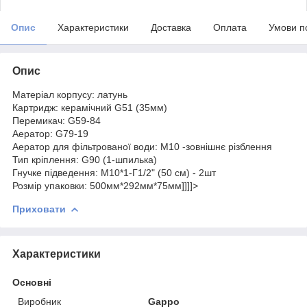
Опис
Характеристики
Доставка
Оплата
Умови п
Опис
Матеріал корпусу: латунь
Картридж: керамічний G51 (35мм)
Перемикач: G59-84
Аератор: G79-19
Аератор для фільтрованої води: М10 -зовнішнє різблення
Тип кріплення: G90 (1-шпилька)
Гнучке підведення: М10*1-Г1/2" (50 см) - 2шт
Розмір упаковки: 500мм*292мм*75мм]]]]>
Приховати
Характеристики
Основні
Виробник
Gappo