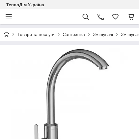
ТеплоДім Україна
Товари та послуги
Сантехніка
Змішувачі
Змішувач