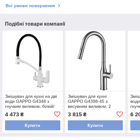
Всі умови повернення
Подібні товари компанії
Змішувач для кухні на дві
Змішувач для кухні
Зміш
води GAPPO G4348 з
GAPPO G4398-45 з
вод
гнучким виливом, білий/
висувним виливом, 2
гнуч
хром
режими, сатин
збро
4 473
3 815
6 2
₴
₴
Купити
Купити