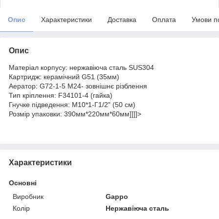
Опис
Характеристики
Доставка
Оплата
Умови п
Опис
Матеріал корпусу: нержавіюча сталь SUS304
Картридж: керамічний G51 (35мм)
Аератор: G72-1-5 М24- зовнішнє різблення
Тип кріплення: F34101-4 (гайка)
Гнучке підведення: М10*1-Г1/2" (50 см)
Розмір упаковки: 390мм*220мм*60мм]]]]>
Характеристики
Основні
Виробник
Gappo
Колір
Нержавіюча сталь