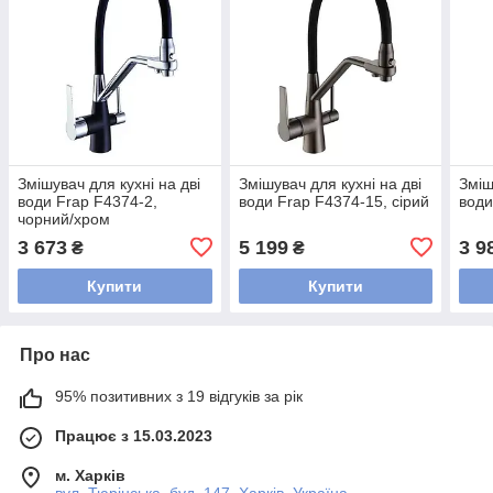
Змішувач для кухні на дві
Змішувач для кухні на дві
Зміш
води Frap F4374-2,
води Frap F4374-15, сірий
води
чорний/хром
3 673
5 199
3 9
₴
₴
Купити
Купити
Про нас
95% позитивних з 19 відгуків за рік
Працює з 15.03.2023
м. Харків
вул. Тюрінська, буд. 147, Харків, Україна