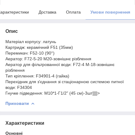
арактеристики
Доставка
Оплата
Умови повернення
Опис
Матеріал корпусу: латунь
Картридж: керамічний F51 (35мм)
Перемикач: F52-10 (90°)
Аератор: F72-5-20 М20-зовнішнє різблення
Аератор для фільтрованної води: F72-4 М-18-зовнішнє
різблення
Тип кріплення: F34901-4 (гайка)
Перехідник для з'єднання зі стаціонарною системою питної
води: F34304
Гнучке підведення: М10*1-Г1/2" (45 см)-3шт]]]]>
Приховати
Характеристики
Основні