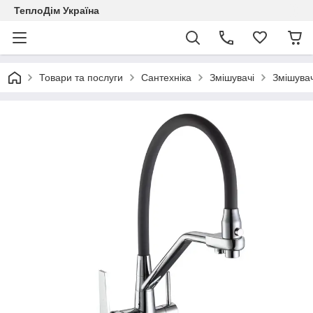
ТеплоДім Україна
Товари та послуги
Сантехніка
Змішувачі
Змішувач