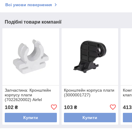
Всі умови повернення
Подібні товари компанії
Запчастина: Кронштейн
Кронштейн корпуса плати
Комп
корпусу плати
(3000001727)
клап
(7022620002) Airfel
102
103
413
₴
₴
Купити
Купити