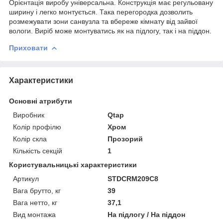
Орієнтація виробу універсальна. Конструкція має регульовану
ширину і легко монтується. Така перегородка дозволить
розмежувати зони санвузла та вбереже кімнату від зайвої
вологи. Виріб може монтуватись як на підлогу, так і на піддон.
Приховати
Характеристики
Основні атрибути
Виробник
Qtap
Колір профілю
Хром
Колір скла
Прозорий
Кількість секцій
1
Користувальницькі характеристики
Артикул
STDCRM209C8
Вага брутто, кг
39
Вага нетто, кг
37,1
Вид монтажа
На підлогу / На піддон