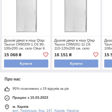
Душові двері в нішу Qtap
Душові двері в нішу Qtap
Душо
Taurus CRM209-1.C6 90-
Taurus CRM201-11.C6
Taur
100x200 см, скло Clear 6
110-120x200 см, скло
108x
мм, покриття CalcLess
Clear 6 мм, покриття
мм, 
15 068
16 151
15 
₴
₴
CalcLess
Купити
Купити
Про нас
95% позитивних з 19 відгуків за рік
Працює з 15.03.2023
м. Харків
вул. Тюрінська, буд. 147, Харків, Україна