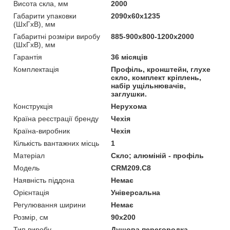
Висота скла, мм
2000
Габарити упаковки
2090х60х1235
(ШхГхВ), мм
Габаритні розміри виробу
885-900х800-1200х2000
(ШхГхВ), мм
Гарантія
36 місяців
Комплектація
Профіль, кронштейн, глухе
скло, комплект кріплень,
набір ущільнювачів,
заглушки.
Конструкція
Нерухома
Країна реєстрації бренду
Чехія
Країна-виробник
Чехія
Кількість вантажних місць
1
Матеріал
Скло; алюміній - профіль
Мoдель
CRM209.C8
Наявність піддона
Немає
Орієнтація
Універсальна
Регулювання ширини
Немає
Розмір, см
90x200
Тип виробу
Душова перегородка