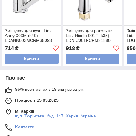
Змішувач для кухні Lidz
Змішувач для раковини
Зміш
Anny 003M (k40)
Lidz Nicole 001F (k35)
Lidz
LDANN003MCRM35093
LDNIC001FCRM21880
LDG
Chrome
Chrome
Chr
714
918
850
₴
₴
Купити
Купити
Про нас
95% позитивних з 19 відгуків за рік
Працює з 15.03.2023
м. Харків
вул. Тюрінська, буд. 147, Харків, Україна
Контакти