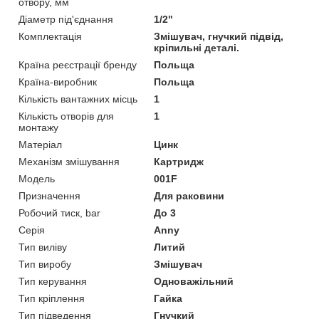
отвору, мм
Діаметр під'єднання
1/2"
Комплектація
Змішувач, гнучкий підвід,
кріпильні деталі.
Країна реєстрації бренду
Польща
Країна-виробник
Польща
Кількість вантажних місць
1
Кількість отворів для
1
монтажу
Матеріал
Цинк
Механізм змішування
Картридж
Мoдель
001F
Призначення
Для раковини
Робочий тиск, bar
До 3
Серія
Anny
Тип виліву
Литий
Тип виробу
Змішувач
Тип керування
Одноважільний
Тип кріплення
Гайка
Тип підведення
Гнучкий