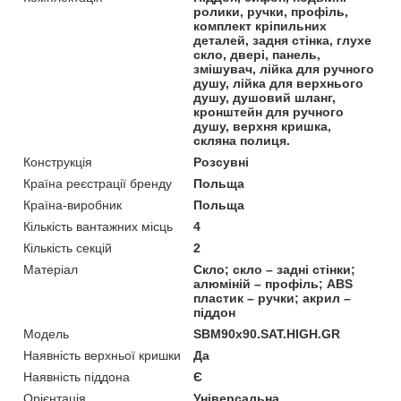
ролики, ручки, профіль,
комплект кріпильних
деталей, задня стінка, глухе
скло, двері, панель,
змішувач, лійка для ручного
душу, лійка для верхнього
душу, душовий шланг,
кронштейн для ручного
душу, верхня кришка,
скляна полиця.
Конструкція
Розсувні
Країна реєстрації бренду
Польща
Країна-виробник
Польща
Кількість вантажних місць
4
Кількість секцій
2
Матеріал
Скло; скло – задні стінки;
алюміній – профіль; ABS
пластик – ручки; акрил –
піддон
Мoдель
SBM90x90.SAT.HIGH.GR
Наявність верхньої кришки
Да
Наявність піддона
Є
Орієнтація
Універсальна