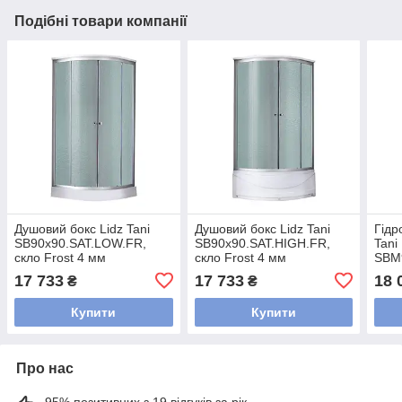
Подібні товари компанії
Душовий бокс Lidz Tani
Душовий бокс Lidz Tani
Гідр
SB90x90.SAT.LOW.FR,
SB90x90.SAT.HIGH.FR,
Tani
скло Frost 4 мм
скло Frost 4 мм
SBM
скло
17 733
17 733
18 
₴
₴
Купити
Купити
Про нас
95% позитивних з 19 відгуків за рік