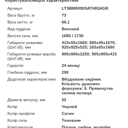
Користувальницькі характеристики
Артикул
LTSBM9090SATHIGHGR
Вага брутто, кг
73
Вага нетто, кг
66,1
Вид піддона
Високий
Висота скла, мм
1680 / 1730
Габарити упаковки
415х50х1660; 680х45х1670;
(ШхГхВ), мм
920х925х525; 265х65х1660
Габаритні розміри виробу
900х900х2250; 905х905х415
(ШхГхВ), мм
Гарантія
24 місяці
Глибина піддона, мм
290
Додаткові характеристики
Вбудоване сидіння.
Кількість душових
форсунок: 6. Прямокутна
скляна полиця.
Діаметр випуску, мм
52
Колір
Чорний
Колір профілю
Сатин
Колір скла
Тоноване
Комплектація
Піддон, сифон, подвійні