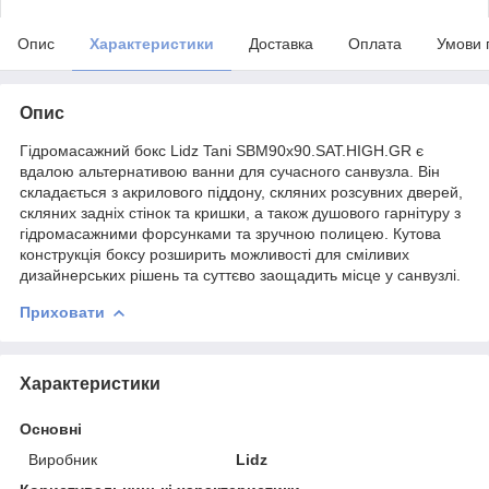
Опис
Характеристики
Доставка
Оплата
Умови 
Опис
Гідромасажний бокс Lidz Tani SBM90x90.SAT.HIGH.GR є
вдалою альтернативою ванни для сучасного санвузла. Він
складається з акрилового піддону, скляних розсувних дверей,
скляних задніх стінок та кришки, а також душового гарнітуру з
гідромасажними форсунками та зручною полицею. Кутова
конструкція боксу розширить можливості для сміливих
дизайнерських рішень та суттєво заощадить місце у санвузлі.
Приховати
Характеристики
Основні
Виробник
Lidz