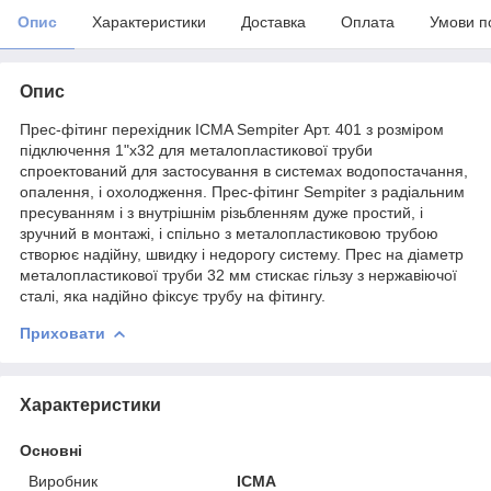
Опис
Характеристики
Доставка
Оплата
Умови п
Опис
Прес-фітинг перехідник ICMA Sempiter Арт. 401 з розміром
підключення 1"х32 для металопластикової труби
спроектований для застосування в системах водопостачання,
опалення, і охолодження. Прес-фітинг Sempiter з радіальним
пресуванням і з внутрішнім різьбленням дуже простий, і
зручний в монтажі, і спільно з металопластиковою трубою
створює надійну, швидку і недорогу систему. Прес на діаметр
металопластикової труби 32 мм стискає гільзу з нержавіючої
сталі, яка надійно фіксує трубу на фітингу.
Приховати
Характеристики
Основні
Виробник
ICMA