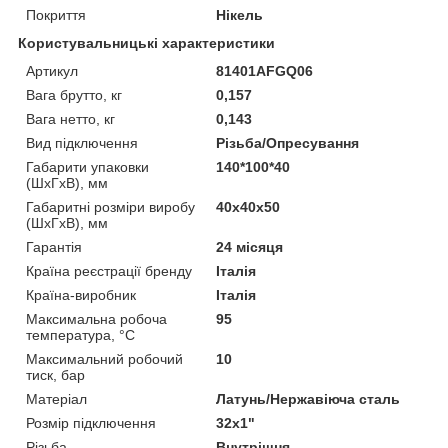
Покриття
Нікель
Користувальницькі характеристики
Артикул
81401AFGQ06
Вага брутто, кг
0,157
Вага нетто, кг
0,143
Вид підключення
Різьба/Опресування
Габарити упаковки
140*100*40
(ШхГхВ), мм
Габаритні розміри виробу
40х40х50
(ШхГхВ), мм
Гарантія
24 місяця
Країна реєстрації бренду
Італія
Країна-виробник
Італія
Максимальна робоча
95
температура, °C
Максимальний робочий
10
тиск, бар
Матеріал
Латунь/Нержавіюча сталь
Розмір підключення
32x1"
Різьба
Внутрішня