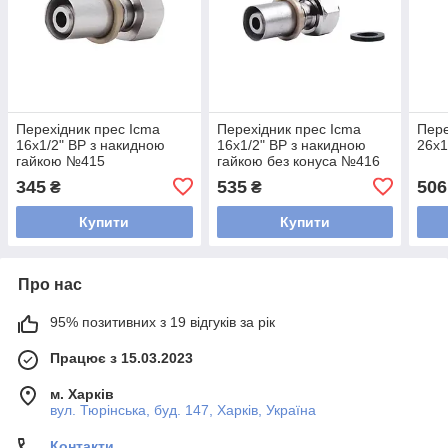
Перехідник прес Icma
Перехідник прес Icma
Пере
16х1/2" ВР з накидною
16х1/2" ВР з накидною
26х1
гайкою №415
гайкою без конуса №416
345
535
506
₴
₴
Купити
Купити
Про нас
95% позитивних з 19 відгуків за рік
Працює з 15.03.2023
м. Харків
вул. Тюрінська, буд. 147, Харків, Україна
Контакти