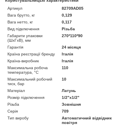
Користувальницькі характеристики
Артикул
82709AD05
Вага брутто, кг
0,129
Вага нетто, кг
0,117
Вид підключення
Різьба
Габарити упаковки
270*110*90
(ШхГхВ), мм
Гарантія
24 місяця
Країна реєстрації бренду
Італія
Країна-виробник
Італія
Максимальна робоча
110
температура, °С
Максимальний робочий
10
тиск, бар
Матеріал
Латунь
Розмір підключення
1/2"x1/2"
Різьба
Зовнішня
Серія
709
Тип виробу
Автоматичний відвідник
повітря