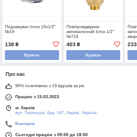
Подовжувач Icma 15х1/2"
Повітровідвідник
Пові
№19
автоматичний Icma 1/2"
авто
№719
звор
KOER
138
403
233
₴
₴
(KR3
Купити
Купити
Про нас
95% позитивних з 19 відгуків за рік
Працює з 15.03.2023
м. Харків
вул. Тюрінська, буд. 147, Харків, Україна
Контакти
Сьогодні працює з 09:00 до 18:00