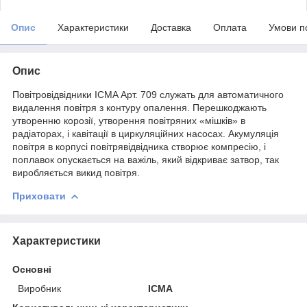
Опис
Характеристики
Доставка
Оплата
Умови п
Опис
Повітровідвідники ICMA Арт. 709 служать для автоматичного
видалення повітря з контуру опалення. Перешкоджають
утворенню корозії, утворення повітряних «мішків» в
радіаторах, і кавітації в циркуляційних насосах. Акумуляція
повітря в корпусі повітрявідвідника створює компресію, і
поплавок опускається на важіль, який відкриває затвор, так
виробляється викид повітря.
Приховати
Характеристики
Основні
Виробник
ICMA