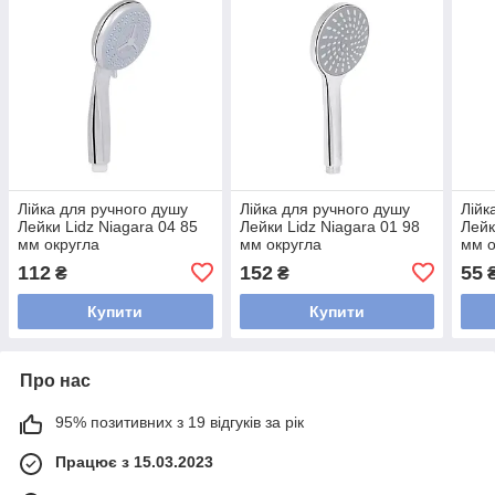
Лійка для ручного душу
Лійка для ручного душу
Лійк
Лейки Lidz Niagara 04 85
Лейки Lidz Niagara 01 98
Лейк
мм округла
мм округла
мм о
LDNIA04CRM22033
LDNIA01CRM22034
LDN
112
152
55
₴
₴
Chrome
Chrome
Chr
Купити
Купити
Про нас
95% позитивних з 19 відгуків за рік
Працює з 15.03.2023