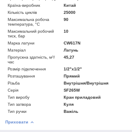
Країна-виробник
Китай
Кількість циклів
25000
Максимальна робоча
90
температура, °C
Максимальний робочий
10
тиск, бар
Марка латуни
CW617N
Матеріал
Латунь
Пропускна здатність, м³/
45,27
час
Розмір підключення
1/2"x1/2"
Розташування
Прямий
Різьба
Внутрішня/Внутрішня
Серія
SF265W
Тип виробу
Кран приладовий
Тип затвора
Куля
Тип ручки
Важіль
Приховати