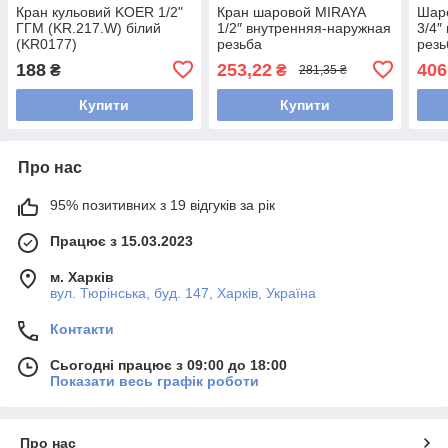
Кран кульовий KOER 1/2"
Кран шаровой MIRAYA
Шар
ГГМ (KR.217.W) білий
1/2″ внутренняя-наружная
3/4″
(KR0177)
резьба
резь
188
253,22
406
₴
₴
281,35 ₴
Купити
Купити
Про нас
95% позитивних з 19 відгуків за рік
Працює з 15.03.2023
м. Харків
вул. Тюрінська, буд. 147, Харків, Україна
Контакти
Сьогодні працює з 09:00 до 18:00
Показати весь графік роботи
Про нас