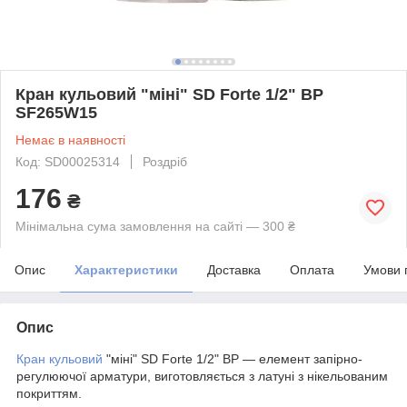
Кран кульовий "міні" SD Forte 1/2" ВР
SF265W15
Немає в наявності
Код: SD00025314
Роздріб
176
₴
Мінімальна сума замовлення на сайті — 300 ₴
Опис
Характеристики
Доставка
Оплата
Умови 
Опис
Кран кульовий
"міні" SD Forte 1/2" ВР — елемент запірно-
регулюючої арматури, виготовляється з латуні з нікельованим
покриттям.