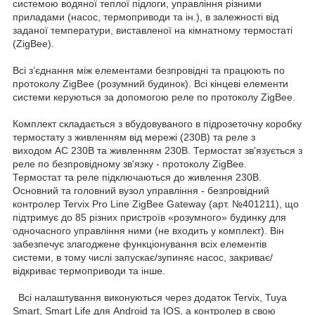
системою водяної теплої підлоги, управління різними
приладами (насос, термоприводи та ін.), в залежності від
заданої температури, виставленої на кімнатному термостаті
(ZigBee).
Всі з’єднання між елементами безпровідні та працюють по
протоколу ZigBee (розумний будинок). Всі кінцеві елементи
системи керуються за допомогою реле по протоколу ZigBee.
Комплект складається з вбудовуваного в підрозеточну коробку
термостату з живленням від мережі (230В) та реле з
виходом AC 230В та живленням 230В. Термостат зв'язується з
реле по безпровідному зв'язку - протоколу ZigBee.
Термостат та реле підключаються до живлення 230В.
Основний та головний вузол управління - безпровідний
контролер Tervix Pro Line ZigBee Gateway (арт. №401211), що
підтримує до 85 різних пристроїв «розумного» будинку для
одночасного управління ними (не входить у комплект). Він
забезпечує злагоджене функціонування всіх елементів
системи, в тому числі запускає/зупиняє насос, закриває/
відкриває термоприводи та інше.
Всі налаштування виконуються через додаток Tervix, Tuya
Smart, Smart Life для Android та IOS, а контролер в свою