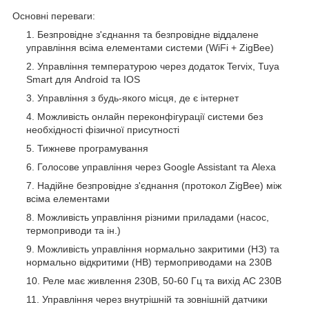
Основні переваги:
Безпровідне з'єднання та безпровідне віддалене
управління всіма елементами системи (WiFi + ZigBee)
Управління температурою через додаток Tervix, Tuya
Smart для Android та IOS
Управління з будь-якого місця, де є інтернет
Можливість онлайн переконфігурації системи без
необхідності фізичної присутності
Тижневе програмування
Голосове управління через Google Assistant та Alexa
Надійне безпровідне з'єднання (протокол ZigBee) між
всіма елементами
Можливість управління різними приладами (насос,
термоприводи та ін.)
Можливість управління нормально закритими (НЗ) та
нормально відкритими (НВ) термоприводами на 230В
Реле має живлення 230В, 50-60 Гц та вихід AC 230В
Управління через внутрішній та зовнішній датчики