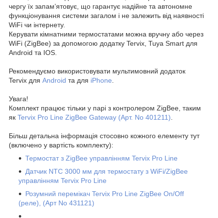
чергу їх запам’ятовує, що гарантує надійне та автономне
функціонування системи загалом і не залежить від наявності
WiFi чи інтернету.
Керувати кімнатними термостатами можна вручну або через
WiFi (ZigBee) за допомогою додатку Tervix, Tuya Smart для
Android та IOS.
Рекомендуємо використовувати мультимовний додаток
Tervix для
Android
та для
iPhone
.
Увага!
Комплект працює тільки у парі з контролером ZigBee, таким
як
Tervix Pro Line ZigBee Gateway (Арт. No 401211)
.
Більш детальна інформація стосовно кожного елементу тут
(включено у вартість комплекту):
Термостат з ZigBee управлінням Tervix Pro Line
Датчик NTC 3000 мм для термостату з WiFi/ZigBee
управлінням Tervix Pro Line
Розумний перемікач Tervix Pro Line ZigBee On/Off
(реле), (Арт No 431121)