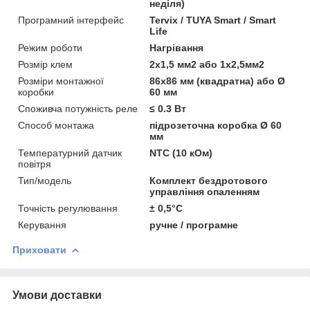
неділя)
Програмний інтерфейс
Tervix / TUYA Smart / Smart
Life
Режим роботи
Нагрівання
Розмір клем
2х1,5 мм2 або 1х2,5мм2
Розміри монтажної
86х86 мм (квадратна) або Ø
коробки
60 мм
Споживча потужність реле
≤ 0.3 Вт
Способ монтажа
підрозеточна коробка Ø 60
мм
Температурний датчик
NTC (10 кОм)
повітря
Тип/модель
Комплект бездротового
управління опаленням
Точність регулювання
± 0,5°С
Керування
ручне / програмне
Приховати
Умови доставки