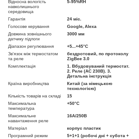
Відносна вологість
5-95%RH
навколишнього
середовища
Гарантія
24 міс.
Голосове керування
Google, Alexa
Довжина зовнішнього
3000 мм
датчику підлоги
Діапазон регулювання
+5...+45°С
Зв'язок між термостатом
бездротовий, по протоколу
та реле
ZigBee 3.0
Комплектація
1. Вбудовуваний термостат.
2. Реле (AC 230В). 3.
Детальна інструкція
Країна виробництва
Китай (за німецькою
технологією)
Кількість товарів на складі
15
Максимальна
+50°С
температура
Максимальне
16А/250В
навантаження реле
Матеріал
корпус пластик
Програмний режим
5+1+1 (робочі дні + субота +