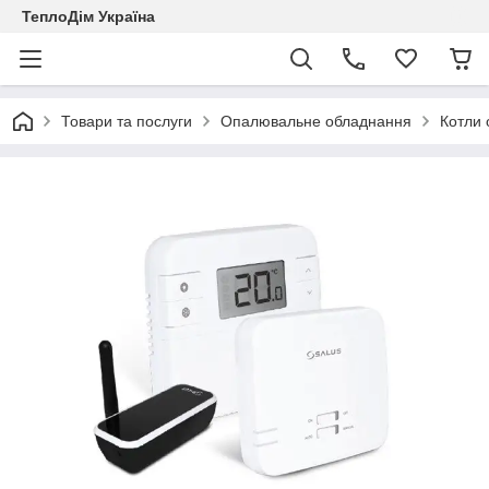
ТеплоДім Україна
Товари та послуги
Опалювальне обладнання
Котли 