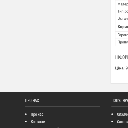
Матер
Тип р
Встан
Кори
Гаран
Пропу
ІНФОР
Ціна:
9
ПРО НАС
ПОПУЛЯРН
Про нас
Опалю
Контакти
Сантех