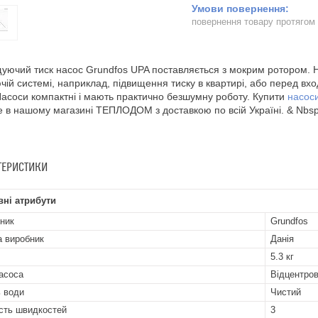
повернення товару протягом
уючий тиск насос Grundfos UPA поставляється з мокрим ротором. 
ючій системі, наприклад, підвищення тиску в квартирі, або перед в
Насоси компактні і мають практично безшумну роботу. Купити
насос
 в нашому магазині ТЕПЛОДОМ з доставкою по всій Україні. & Nbsp
ТЕРИСТИКИ
ні атрибути
ник
Grundfos
а виробник
Данія
5.3 кг
асоса
Відцентро
ь води
Чистий
ість швидкостей
3