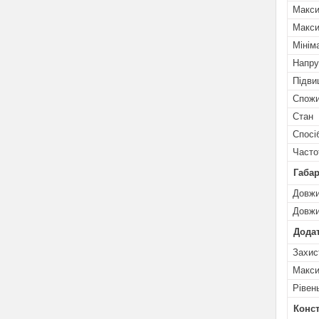
Макси
Макси
Мінім
Напру
Підви
Спожи
Стан
Спосі
Часто
Габар
Довж
Довжи
Додат
Захис
Макси
Рівен
Конст