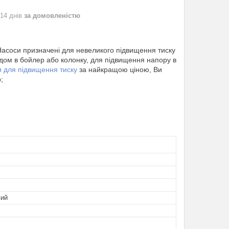
 14 днів
за домовленістю
Насоси призначені для невеликого підвищення тиску
ходом в бойлер або колонку, для підвищення напору в
и для підвищення тиску
за найкращою ціною, Ви
;
вий