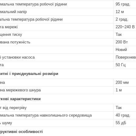
мальна температура робочої рідини
95 град.
мальний напір
12 м
альна температура робочої рідини
2 град.
га мережі
220~240 В
щення тиску
Так
вана потужність
200 Вт
Новий
б установки насоса
Поверхнев
та
50 Гц
итні і приєднувальні розміри
ина
200 мм
на мережевого шнура
1 м
кові характеристики
т від перегріву
Так
мальна температура навколишнього середовища
40 град.
ь шуму
55 дБ
руктивні особливості