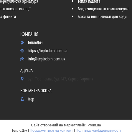
но-регулююча арматура
Тепла підлога
 та насосні станції
Водоочищення та комплектуючі
та фітинги
Баки та інші ємності для води
ТеплоДім
https://teplodom.com.ua
info@teplodom.com.ua
вул. Тюрінська, буд. 147, Харків, Україна
Ігор
Сайт створений на маркетплейсі
Prom.ua
ТеплоДім |
Поскаржитися на контент
|
Політика конфіденційності