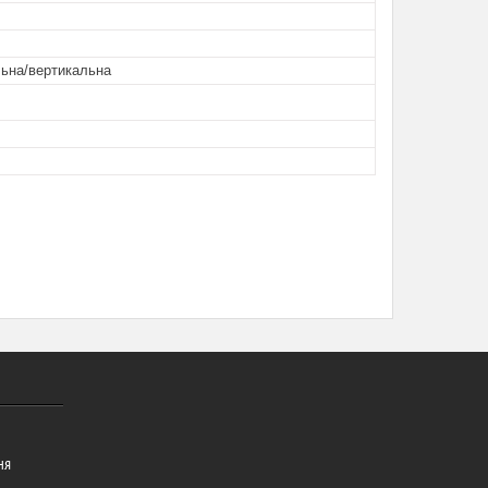
льна/вертикальна
ня