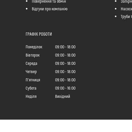
Повернення та обмін
Запір
Відгуки про компанію
Насоси
Труби 
ГРАФІК РОБОТИ
Понеділок
09:00
18:00
Вівторок
09:00
18:00
Середа
09:00
18:00
Четвер
09:00
18:00
Пʼятниця
09:00
18:00
Субота
09:00
16:00
Неділя
Вихідний