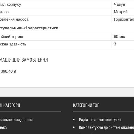
іал корпусу
Чавун
отора
Мокрий
овлення насоса
Горизонта
стувальницькі характеристики
тійний термін
60 міс
скна здатність
3
МАЦІЯ ДЛЯ ЗАМОВЛЕННЯ
 398,40 ₴
І КАТЕГОРІЇ
КАТЕГОРИИ ТОР
вальне обладнання
Радіатори і комплектуючі
ніка
Комплектуюче до систем опален