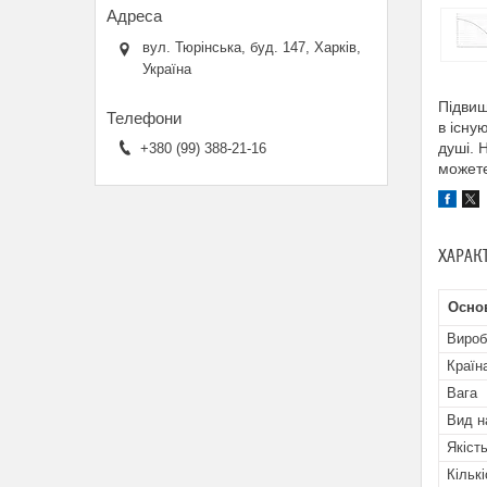
вул. Тюрінська, буд. 147, Харків,
Україна
Підвищ
в існу
душі. 
+380 (99) 388-21-16
можете
ХАРАК
Основ
Вироб
Країн
Вага
Вид н
Якіст
Кільк