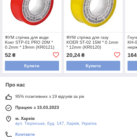
ФУМ стрічка для води
ФУМ стрічка для газу
Гнуч
Koer STP-01 PRO 20M *
KOER ST-02 15M * 0.1mm
KH-0
0.2mm * 19mm (KR0121)
* 12mm (KR0120)
нерж
(KR0
52
20,24
164
₴
₴
Купити
Купити
Про нас
95% позитивних з 19 відгуків за рік
Працює з 15.03.2023
м. Харків
вул. Тюрінська, буд. 147, Харків, Україна
Контакти