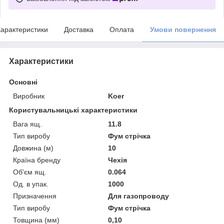
арактеристики
Доставка
Оплата
Умови повернення
Характеристики
Основні
Виробник
Koer
Користувальницькі характеристики
Вага ящ.
11.8
Тип виробу
Фум стрічка
Довжина (м)
10
Країна бренду
Чехія
Об'єм ящ.
0.064
Од. в упак.
1000
Призначення
Для газопроводу
Тип виробу
Фум стрічка
Товщина (мм)
0,10