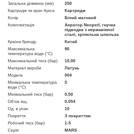
Загальна довжина (мм)
250
Картридж чи кран букса
Картридж
Колір
Білий матовий
Комплектація
Аератор Neoperl, гнучка
підводка з нержавіючої
сталі, кріпильна шпилька
Країна бренду
Китай
Максимальна
90
температура води (°C)
Максимальний тиск (бар)
10,00
Матеріал вироби
Латунь
Мoдель
004
Мінімальна температура
5
води (°C)
Мінімальний тиск (бар)
0,50
Об'єм ящ.
0.054
Од. в упак.
10
Покриття
З покриттям
Робочий тиск (бар)
1-5
Серія
MARS