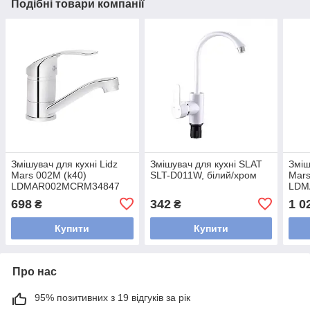
Подібні товари компанії
Змішувач для кухні Lidz
Змішувач для кухні SLAT
Зміш
Mars 002M (k40)
SLT-D011W, білий/хром
Mars
LDMAR002MCRM34847
LDM
Chrome
Chr
698
342
1 0
₴
₴
Купити
Купити
Про нас
95% позитивних з 19 відгуків за рік