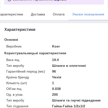
арактеристики
Доставка
Оплата
Умови повернення
Характеристики
Основні
Виробник
Koer
Користувальницькі характеристики
Вага ящ.
19.4
Тип виробу
Шланги в оплетенні
Гарантійний період (міс)
96
Країна бренду
Чехія
Кількість (шт)
1
Об'єм ящ.
0.038
Од. в упак.
200
Тип виробу
Шланги та гнучкі підведення
Тип з'єднання
Гайка-Гайка 1/2x1/2