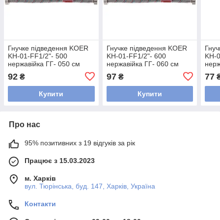
Гнучке підведення KOER
Гнучке підведення KOER
Гнуч
KH-01-FF1/2"- 500
KH-01-FF1/2"- 600
KH-0
нержавійка ГГ- 050 см
нержавійка ГГ- 060 см
нерж
(KR0254)
(KR0255)
(KR0
92
97
77
₴
₴
Купити
Купити
Про нас
95% позитивних з 19 відгуків за рік
Працює з 15.03.2023
м. Харків
вул. Тюрінська, буд. 147, Харків, Україна
Контакти