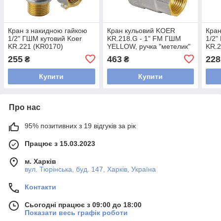
Кран з накидною гайкою
Кран кульовий KOER
Кран
1/2" ГШМ кутовий Koer
KR.218.G - 1" FM ГШМ
1/2"
KR.221 (KR0170)
YELLOW, ручка "метелик"
KR.2
жовта (KR0096)
255
463
228
₴
₴
Купити
Купити
Про нас
95% позитивних з 19 відгуків за рік
Працює з 15.03.2023
м. Харків
вул. Тюрінська, буд. 147, Харків, Україна
Контакти
Сьогодні працює з 09:00 до 18:00
Показати весь графік роботи