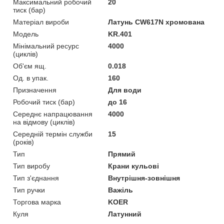
Максимальний робочий
20
тиск (бар)
Матеріал вироби
Латунь CW617N хромована
Мoдель
KR.401
Мінімальний ресурс
4000
(циклів)
Об'єм ящ.
0.018
Од. в упак.
160
Призначення
Для води
Робочий тиск (бар)
до 16
Середнє напрацювання
4000
на відмову (циклів)
Середній термін служби
15
(років)
Тип
Прямий
Тип виробу
Крани кульові
Тип з'єднання
Внутрішня-зовнішня
Тип ручки
Важіль
Торгова марка
KOER
Куля
Латунний