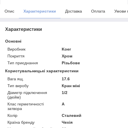
Опис
Характеристики
Доставка
Оплата
Умови 
Характеристики
Основні
Виробник
Koer
Покриття
Хром
Тип приєднання
Різьбове
Користувальницькі характеристики
Вага ящ.
17.6
Тип виробу
Кран міні
Діаметр підключення
1/2
(дюйм)
Клас герметичності
А
затвора
Колір
Сталевий
Країна бренду
Чехія