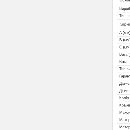
Осно
Вироб
Тип п
Кори
A (мм
B (мм
C (мм
Вага (
Вага 
Тип в
Гарант
Діаме
Діаме
Колір
Країн
Макси
Матер
Матер