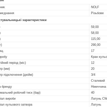
вні
ник
NOLF
риєднання
Різьбове
стувальницькі характеристики
)
59,00
)
58,00
)
115,00
г)
290,00
ящ.
17
иробу
Кран куль
ійний період (міс)
12
тр (мм)
20
тр підключення (дюйм)
3/4
Сталевий
а бренду
Німеччина
мальний робочий тиск (бар)
40
іал вироби
Латунь CW
іал кульового затвора
Латунь