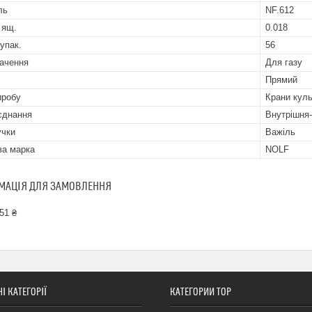
ль
NF.612
 ящ.
0.018
 упак.
56
ачення
Для газу
Прямий
иробу
Крани куль
'єднання
Внутрішня
учки
Важіль
ва марка
NOLF
МАЦІЯ ДЛЯ ЗАМОВЛЕННЯ
51 ₴
І КАТЕГОРІЇ
КАТЕГОРИИ ТОР