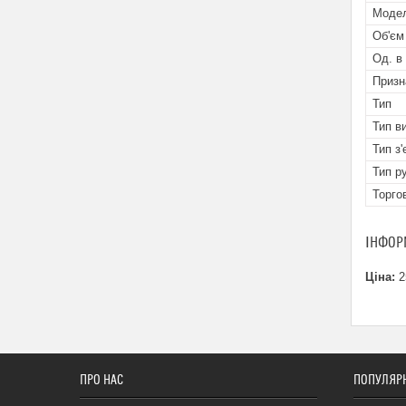
Мoде
Об'єм
Од. в
Призн
Тип
Тип в
Тип з
Тип р
Торго
ІНФОР
Ціна:
2
ПРО НАС
ПОПУЛЯРН