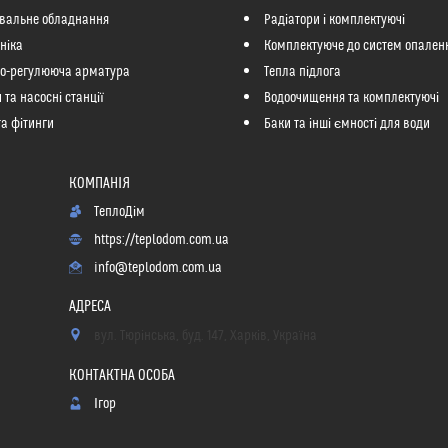
вальне обладнання
Радіатори і комплектуючі
ніка
Комплектуюче до систем опален
но-регулююча арматура
Тепла підлога
 та насосні станції
Водоочищення та комплектуючі
та фітинги
Баки та інші ємності для води
ТеплоДім
https://teplodom.com.ua
info@teplodom.com.ua
вул. Тюрінська, буд. 147, Харків, Україна
Ігор