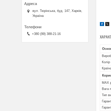
вул. Тюрінська, буд. 147, Харків,
Україна
+380 (99) 388-21-16
ХАРАК
Осно
Вироб
Колір
Країн
Кори
MAX р
Вага 
Тип в
Гарант
Гаран