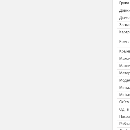
Група
Довжи
Діаме
Загал
Картр
Компл
Країн
Макси
Макси
Матер
Мoде
Мінім
Мінім
Об'єм
Од. в
Покри
Робоч