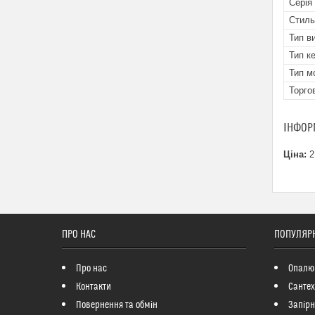
Серія
Стиль
Тип в
Тип к
Тип м
Торго
ІНФОР
Ціна:
2
ПРО НАС
ПОПУЛЯРН
Про нас
Опалю
Контакти
Сантех
Повернення та обмін
Запір