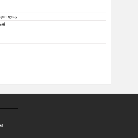
 для душу
ьні
ня