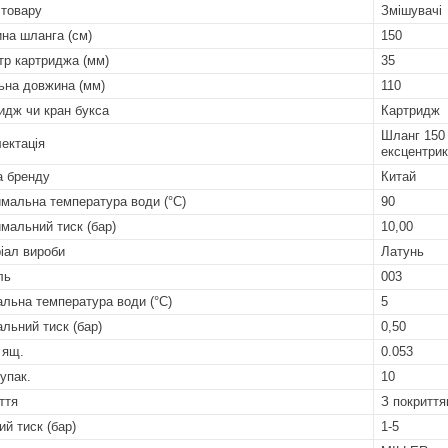
 товару
Змішувачі
на шланга (см)
150
тр картриджа (мм)
35
ьна довжина (мм)
110
идж чи кран букса
Картридж
Шланг 150 
ектація
ексцентрик
а бренду
Китай
мальна температура води (°C)
90
мальний тиск (бар)
10,00
іал вироби
Латунь
ль
003
альна температура води (°C)
5
альний тиск (бар)
0,50
 ящ.
0.053
 упак.
10
ття
З покритт
ий тиск (бар)
1-5