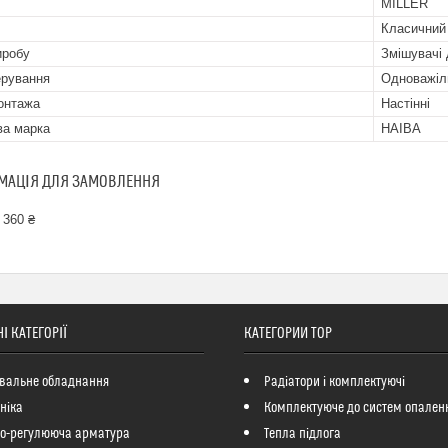
MILLER
Класичний
иробу
Змішувачі
ерування
Одноважіл
онтажа
Настінні
ва марка
HAIBA
МАЦІЯ ДЛЯ ЗАМОВЛЕННЯ
 360 ₴
І КАТЕГОРІЇ
КАТЕГОРИИ ТОР
вальне обладнання
Радіатори і комплектуючі
ніка
Комплектуюче до систем опален
но-регулююча арматура
Тепла підлога