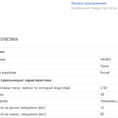
повернення товару протягом
ТЕРИСТИКИ
вні
ник
HAIBO
Хром
а виробник
Китай
стувальницькі характеристики
ізниця тиску гарячої та холодної води (бар)
1,50
ящ.
18
иробу
Змішувачі
ія на деталі змішувача (міс)
12
тія на корпус змішувача (міс)
60