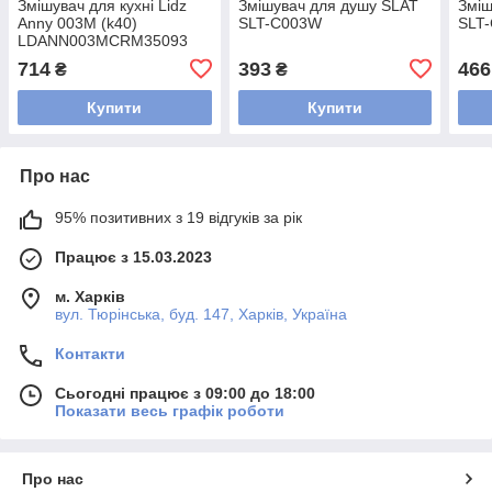
Змішувач для кухні Lidz
Змішувач для душу SLAT
Зміш
Anny 003M (k40)
SLT-C003W
SLT-
LDANN003MCRM35093
Chrome
714
393
466
₴
₴
Купити
Купити
Про нас
95% позитивних з 19 відгуків за рік
Працює з 15.03.2023
м. Харків
вул. Тюрінська, буд. 147, Харків, Україна
Контакти
Сьогодні працює з 09:00 до 18:00
Показати весь графік роботи
Про нас