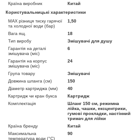
Країна виробник
Китай
Користувальницькі характеристики
MAX різниця тиску гарячої
1,50
та холодної води (бар)
Вага ящ.
18
Тип виробу
Змішувачі для душу
Гарантія на деталі
6
змішувача (міс)
Гарантія на корпус
24
змішувача (міс)
Група товару
Змішувачі
Довжина шланга (см)
150
Діаметр картриджа (мм)
40
Картридж чи кран букса
Картридж
Комплектація
Шланг 150 см, режимна
лійка, чашки, ексцентрики,
гумові прокладки, настінний
тримач для лійки
Країна бренду
Китай
Максимальна
90
температура води (°C)