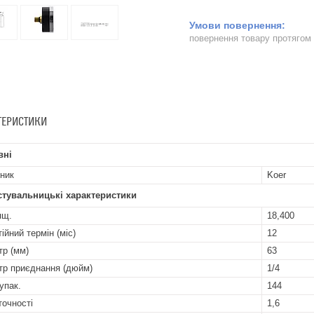
повернення товару протягом
ТЕРИСТИКИ
вні
ник
Koer
стувальницькі характеристики
ящ.
18,400
ійний термін (міс)
12
тр (мм)
63
тр приєднання (дюйм)
1/4
упак.
144
точності
1,6