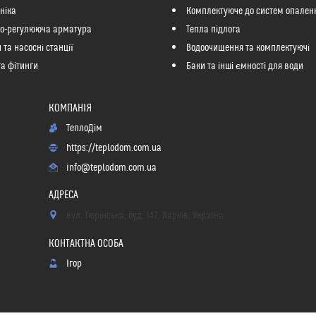
ніка
Комплектуюче до систем опален
но-регулююча арматура
Тепла підлога
 та насосні станції
Водоочищення та комплектуючі
та фітинги
Баки та інші ємності для води
ТеплоДім
https://teplodom.com.ua
info@teplodom.com.ua
вул. Тюрінська, буд. 147, Харків, Україна
Ігор