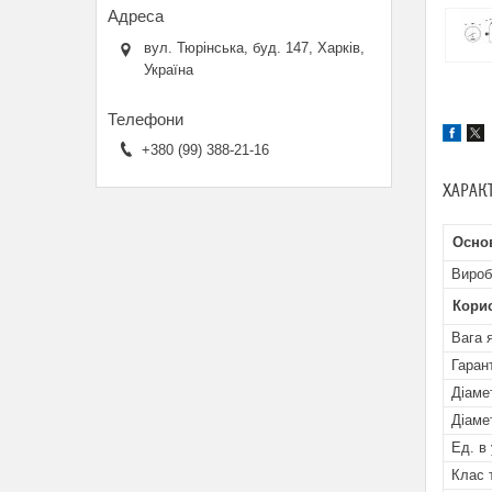
вул. Тюрінська, буд. 147, Харків,
Україна
+380 (99) 388-21-16
ХАРАК
Осно
Вироб
Кори
Вага 
Гарант
Діаме
Діаме
Ед. в 
Клас 