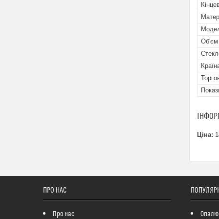
Кінцев
Матер
Мoде
Об'єм
Стекл
Країн
Торго
Показ
ІНФОР
Ціна:
1
ПРО НАС
ПОПУЛЯРН
Про нас
Опалю