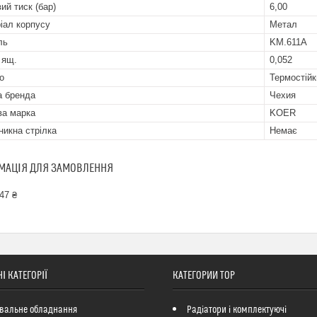
ий тиск (бар)
6,00
іал корпусу
Метал
ль
KM.611A
 ящ.
0,052
о
Термостійк
а бренда
Чехия
ва марка
KOER
никна стрілка
Немає
МАЦІЯ ДЛЯ ЗАМОВЛЕННЯ
47 ₴
І КАТЕГОРІЇ
КАТЕГОРИИ ТОР
вальне обладнання
Радіатори і комплектуючі