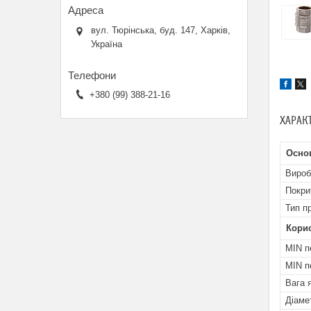
вул. Тюрінська, буд. 147, Харків,
Україна
+380 (99) 388-21-16
ХАРАК
Осно
Вироб
Покри
Тип п
Кори
MIN п
MIN п
Вага 
Діаме