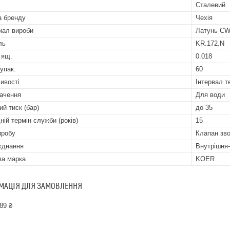
Сталевий
а бренду
Чехія
іал вироби
Латунь CW
ль
KR.172.N
 ящ.
0.018
 упак.
60
ивості
Інтервал т
ачення
Для води
ий тиск (бар)
до 35
ній термін служби (років)
15
иробу
Клапан зво
'єднання
Внутрішня
ва марка
KOER
МАЦІЯ ДЛЯ ЗАМОВЛЕННЯ
89 ₴