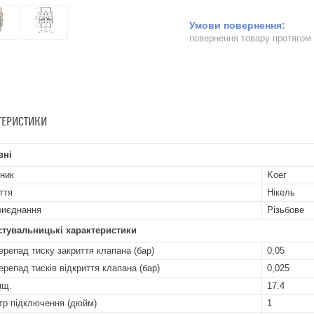
повернення товару протягом
ТЕРИСТИКИ
вні
ник
Koer
ття
Нікель
риєднання
Різьбове
стувальницькі характеристики
ерепад тиску закриття клапана (бар)
0,05
ерепад тисків відкриття клапана (бар)
0,025
ящ.
17.4
тр підключення (дюйм)
1